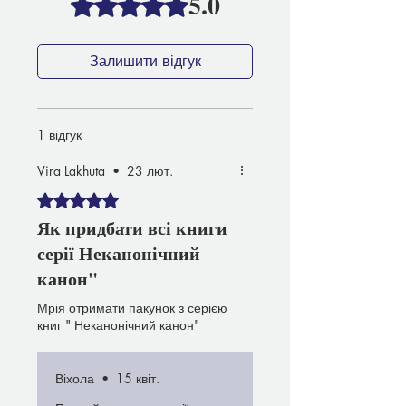
5.0
Залишити відгук
1 відгук
Vira Lakhuta
•
23 лют.
Оцінка: 5 із 5 зірочок.
Як придбати всі книги
серії Неканонічний
канон"
Мрія отримати пакунок з серією
книг " Неканонічний канон"
Віхола
•
15 квіт.