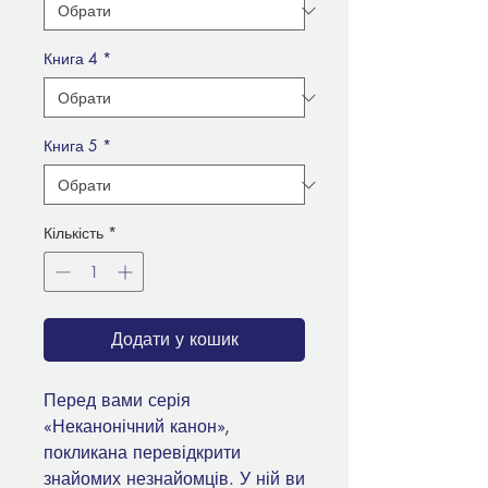
Книга 4
*
Книга 5
*
Кількість
*
Додати у кошик
Перед вами серія
«Неканонічний канон»,
покликана перевідкрити
знайомих незнайомців. У ній ви