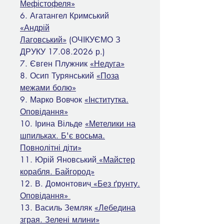
Мефістофеля»
6. Агатангел Кримський
«Андрій
Лаговський»
(ОЧІКУЄМО З
ДРУКУ 17.08.2026 р.)
7. Євген Плужник
«Недуга»
8. Осип Турянський
«Поза
межами болю»
9. Марко Вовчок
«Інститутка.
Оповідання»
10. Ірина Вільде
«Метелики на
шпильках. Б'є восьма.
Повнолітні діти»
11. Юрій Яновський
«Майстер
корабля. Байгород»
12. В. Домонтович
«Без ґрунту.
Оповідання»
13. Василь Земляк
«Лебедина
зграя. Зелені млини»