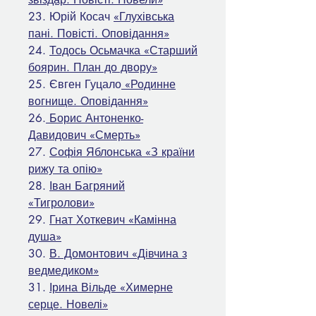
23. Юрій Косач
«Глухівська
пані. Повісті. Оповідання»
24.
Тодось Осьмачка «Старший
боярин. План до двору»
25. Євген Гуцало
«Родинне
вогнище. Оповідання»
26.
Борис Антоненко-
Давидович «Смерть»
27.
Софія Яблонська «З країни
рижу та опію»
28.
Іван Багряний
«Тигролови»
29.
Гнат Хоткевич «Камінна
душа»
30.
В. Домонтович «Дівчина з
ведмедиком»
31.
Ірина Вільде «Химерне
серце. Новелі»