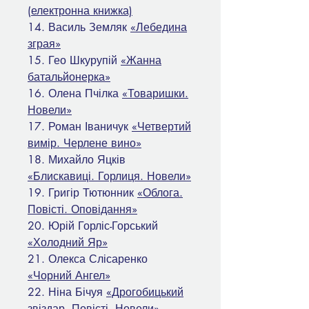
(електронна книжка)
14. Василь Земляк
«Лебедина
зграя»
15. Гео Шкурупій
«Жанна
батальйонерка»
16. Олена Пчілка
«Товаришки.
Новели»
17. Роман Іваничук
«Четвертий
вимір. Черлене вино»
18. Михайло Яцків
«Блискавиці. Горлиця. Новели»
19. Григір Тютюнник
«Облога.
Повісті. Оповідання»
20. Юрій Горліс-Горський
«Холодний Яр»
21. Олекса Слісаренко
«Чорний Ангел»
22. Ніна Бічуя
«Дрогобицький
звіздар. Повісті. Новели»