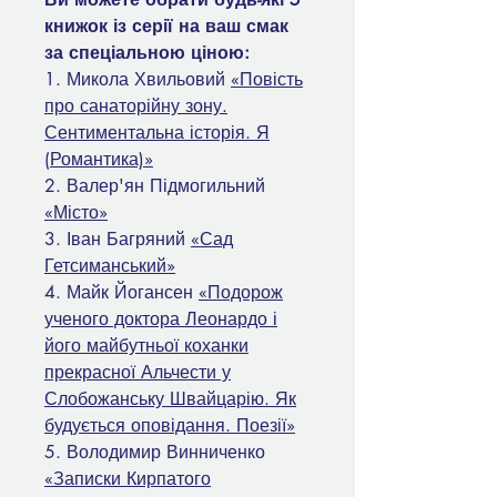
книжок із серії на ваш смак
за спеціальною ціною:
1. Микола Хвильовий
«Повість
про санаторійну зону.
Сентиментальна історія. Я
(Романтика)»
2. Валер'ян Підмогильний
«Місто»
3. Іван Багряний
«Сад
Гетсиманський»
4. Майк Йогансен
«Подорож
ученого доктора Леонардо і
його майбутньої коханки
прекрасної Альчести у
Слобожанську Швайцарію. Як
будується оповідання. Поезії»
5. Володимир Винниченко
«Записки Кирпатого