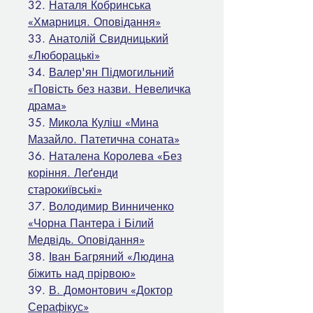
32.
Наталя Кобринська
«Хмарниця. Оповідання»
33.
Анатолій Свидницький
«Люборацькі»
34.
Валер'ян Підмогильний
«Повість без назви. Невеличка
драма»
35.
Микола Куліш «Мина
Мазайло. Патетична соната»
36.
Наталена Королева «Без
коріння. Леґенди
старокиївські»
37.
Володимир Винниченко
«Чорна Пантера і Білий
Медвідь. Оповідання»
38.
Іван Багряний «Людина
біжить над прірвою»
39.
В. Домонтович «Доктор
Серафікус»