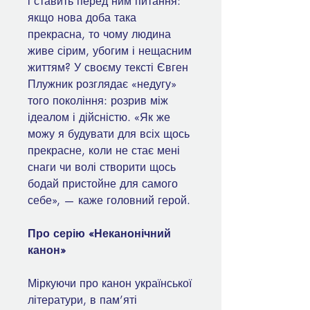
і ставить перед ним питання:
якщо нова доба така
прекрасна, то чому людина
живе сірим, убогим і нещасним
життям? У своєму тексті Євген
Плужник розглядає «недугу»
того покоління: розрив між
ідеалом і дійсністю. «Як же
можу я будувати для всіх щось
прекрасне, коли не стає мені
снаги чи волі створити щось
бодай пристойне для самого
себе», — каже головний герой.
Про серію «Неканонічний
канон»
Міркуючи про канон української
літератури, в пам’яті