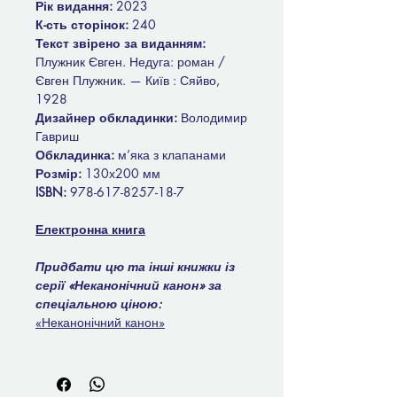
Рік видання:
2023
К-сть сторінок:
240
Текст звірено за виданням:
Плужник Євген. Недуга: роман /
Євген Плужник. — Київ : Сяйво,
1928
Дизайнер обкладинки:
Володимир
Гавриш
Обкладинка:
м’яка з клапанами
Розмір:
130х200 мм
ISBN:
978-617-8257-18-7
Електронна книга
Придбати цю та інші книжки із
серії «Неканонічний канон» за
спеціальною ціною:
«Неканонічний канон»