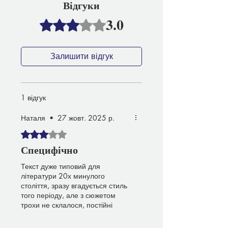
Відгуки
3.0
Оцінка: 3 із 5 зірочок.
Залишити відгук
1 відгук
Наталя
•
27 жовт. 2025 р.
Оцінка: 3 із 5 зірочок.
Специфічно
Текст дуже типовий для
літератури 20х минулого
століття, зразу вгадується стиль
того періоду, але з сюжетом
трохи не склалося, постійні
роздуми і обговорення одного й
того ж.