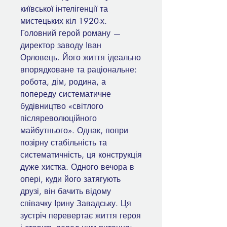
київської інтелігенції та
мистецьких кіл 1920-х.
Головний герой роману —
директор заводу Іван
Орловець. Його життя ідеально
впорядковане та раціональне:
робота, дім, родина, а
попереду систематичне
будівництво «світлого
післяреволюційного
майбутнього». Однак, попри
позірну стабільність та
систематичність, ця конструкція
дуже хистка. Одного вечора в
опері, куди його затягують
друзі, він бачить відому
співачку Ірину Завадську. Ця
зустріч перевертає життя героя