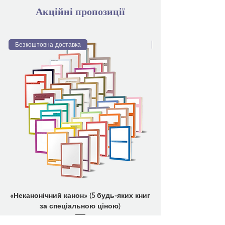
Акційні пропозиції
Безкоштовна доставка
Безкоштовна доставка
«Неканонічний канон» (5 будь-яких книг
за спеціальною ціною)
Ціна
1 499,00 ₴