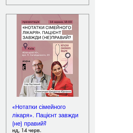
«Нотатки сімейного
лікаря». Пацієнт завжди
(не) правий?
нд, 14 черв.