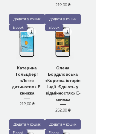
Ціна
219,00 ₴
Додати у кошик
Додати у кошик
E-book
E-book
Катерина
Олена
Гольцберг
Борділовська
«Легке
«Коротка історія
дитинство» Е-
Індії. Єдність у
книжка
відмінностях» Е-
книжка
Ціна
219,00 ₴
Ціна
252,00 ₴
Додати у кошик
Додати у кошик
E-book
E-book