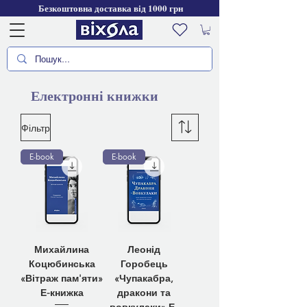
Безкоштовна доставка від 1000 грн
Електронні книжки
Фільтр
E-book
E-book
Михайлина
Леонід
Коцюбинська
Горобець
«Вітраж пам'яти»
«Чупакабра,
Е-книжка
дракони та