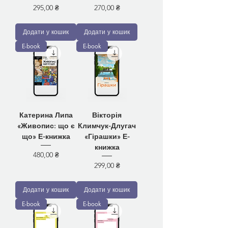
Ціна
Ціна
295,00 ₴
270,00 ₴
Додати у кошик
Додати у кошик
E-book
E-book
Катерина Липа
Вікторія
«Живопис: що є
Климчук-Длугач
що» Е-книжка
«Гірашки» Е-
книжка
Ціна
480,00 ₴
Ціна
299,00 ₴
Додати у кошик
Додати у кошик
E-book
E-book