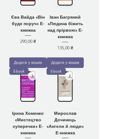
Єва Вайда «Він
Іван Багряний
буде поруч» Е-
«Людина біжить
книжка
над прірвою» Е-
книжка
Ціна
290,00 ₴
Ціна
135,00 ₴
Додати у кошик
Додати у кошик
E-book
E-book
Ірина Хоменко
Мирослав
«Мистецтво
Дочинець
суперечки» Е-
«Ангели й люди»
книжка
Е-книжка