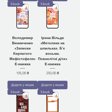
E-book
E-book
Володимир
Ірина Вільде
Винниченко
«Метелики на
«Записки
шпильках. Б'є
Кирпатого
восьма.
Мефістофеля»
Повнолітні діти»
Е-книжка
Е-книжка
Ціна
Ціна
105,00 ₴
250,00 ₴
Додати у кошик
Додати у кошик
E-book
E-book