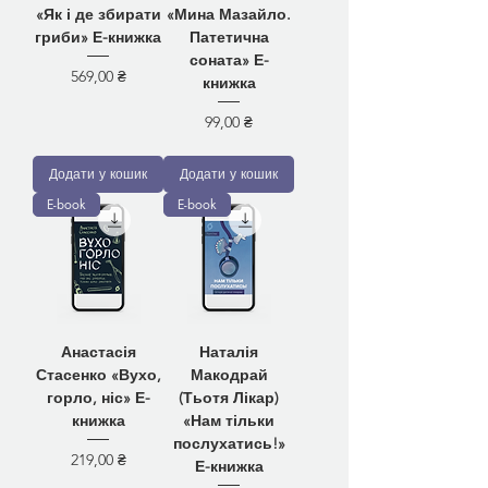
«Як і де збирати
«Мина Мазайло.
гриби» Е-книжка
Патетична
соната» Е-
Ціна
569,00 ₴
книжка
Ціна
99,00 ₴
Додати у кошик
Додати у кошик
E-book
E-book
Анастасія
Наталія
Стасенко «Вухо,
Макодрай
горло, ніс» Е-
(Тьотя Лікар)
книжка
«Нам тільки
послухатись!»
Ціна
219,00 ₴
Е-книжка