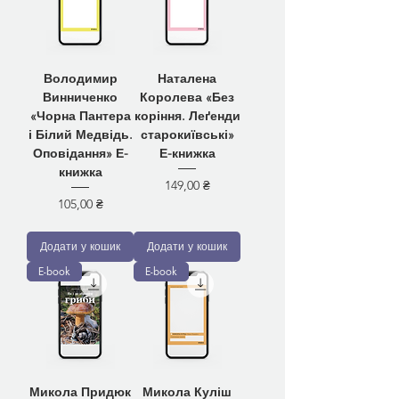
Володимир
Наталена
Винниченко
Королева «Без
«Чорна Пантера
коріння. Леґенди
і Білий Медвідь.
старокиївські»
Оповідання» Е-
Е-книжка
книжка
Ціна
149,00 ₴
Ціна
105,00 ₴
Додати у кошик
Додати у кошик
E-book
E-book
Микола Придюк
Микола Куліш