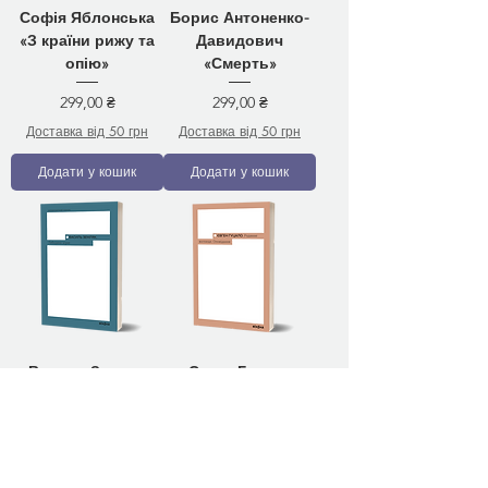
Софія Яблонська
Борис Антоненко-
«З країни рижу та
Давидович
опію»
«Смерть»
Ціна
Ціна
299,00 ₴
299,00 ₴
Доставка від 50 грн
Доставка від 50 грн
Додати у кошик
Додати у кошик
Василь Земляк
Євген Гуцало
«Лебедина зграя»
«Родинне вогнище.
Оповідання»
Ціна
349,00 ₴
Ціна
329,00 ₴
Доставка від 50 грн
Доставка від 50 грн