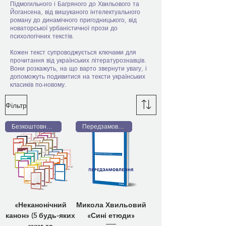
Підмогильного і Багряного до Хвильового та
Йогансена, від вишуканого інтелектуального
роману до динамічного пригодницького, від
новаторської урбаністичної прози до
психологічних текстів.
Кожен текст супроводжується ключами для
прочитання від українських літературознавців.
Вони розкажуть, на що варто звернути увагу, і
допоможуть подивитися на тексти українських
класиків по-новому.
Фільтр
Безкоштовна доставка
Передзамовлення
«Неканонічний
Микола Хвильовий
канон» (5 будь-яких
«Сині етюди»