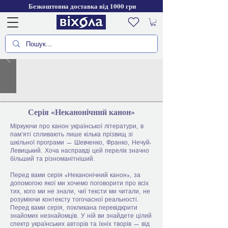
Безкоштовна доставка від 1000 грн
Серія «Неканонічний канон»
Міркуючи про канон української літератури, в
пам’яті спливають лише кілька прізвищ зі
шкільної програми — Шевченко, Франко, Нечуй-
Левицький. Хоча насправді цей перелік значно
більший та різноманітніший.
Перед вами серія «Неканонічний канон», за
допомогою якої ми хочемо поговорити про всіх
тих, кого ми не знали, чиї тексти ми читали, не
розуміючи контексту тогочасної реальності.
Перед вами серія, покликана перевідкрити
знайомих незнайомців. У ній ви знайдете цілий
спектр українських авторів та їхніх творів — від