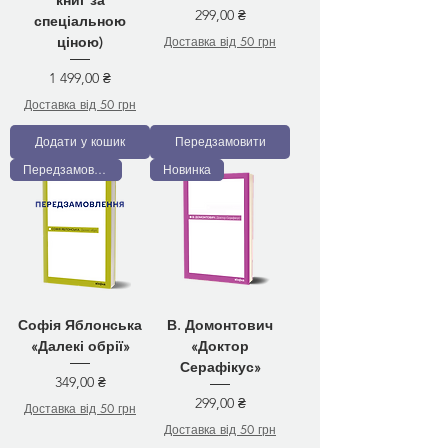
книг за
Ціна
299,00 ₴
спеціальною
Доставка від 50 грн
ціною)
Ціна
1 499,00 ₴
Доставка від 50 грн
Додати у кошик
Передзамовити
Передзамовлення
Новинка
Софія Яблонська
В. Домонтович
«Далекі обрії»
«Доктор
Серафікус»
Ціна
349,00 ₴
Ціна
299,00 ₴
Доставка від 50 грн
Доставка від 50 грн