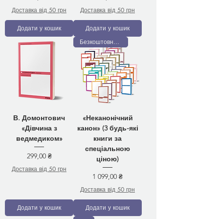
Доставка від 50 грн
Доставка від 50 грн
Додати у кошик
Додати у кошик
Безкоштовна доставка
В. Домонтович
«Неканонічний
«Дівчина з
канон» (3 будь-які
ведмедиком»
книги за
спеціальною
Ціна
299,00 ₴
ціною)
Доставка від 50 грн
Ціна
1 099,00 ₴
Доставка від 50 грн
Додати у кошик
Додати у кошик