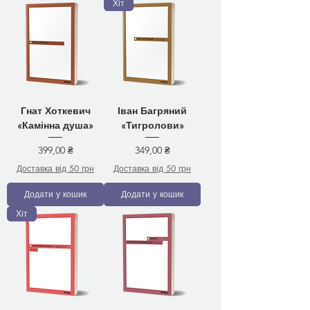
Хіт
Гнат Хоткевич
Іван Багряний
«Камінна душа»
«Тигролови»
Ціна
Ціна
399,00 ₴
349,00 ₴
Доставка від 50 грн
Доставка від 50 грн
Додати у кошик
Додати у кошик
Хіт