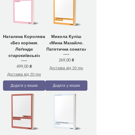
Наталена Королева
Микола Куліш
«Без коріння.
«Мина Мазайло.
Леґенди
Патетична соната»
старокиївські»
Ціна
269,00 ₴
Ціна
499,00 ₴
Доставка від 50 грн
Доставка від 50 грн
Додати у кошик
Додати у кошик