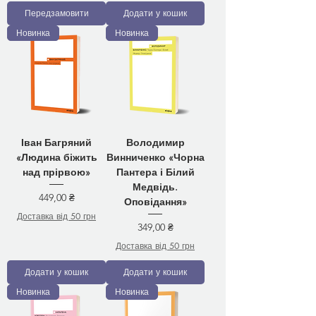
Передзамовити
Додати у кошик
Новинка
Новинка
Іван Багряний
Володимир
«Людина біжить
Винниченко «Чорна
над прірвою»
Пантера і Білий
Медвідь.
Ціна
449,00 ₴
Оповідання»
Доставка від 50 грн
Ціна
349,00 ₴
Доставка від 50 грн
Додати у кошик
Додати у кошик
Новинка
Новинка