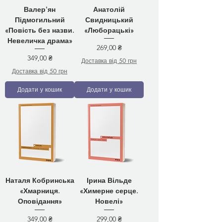
Валер'ян
Анатолій
Підмогильний
Свидницький
«Повість без назви.
«Люборацькі»
Невеличка драма»
Ціна
269,00 ₴
Ціна
349,00 ₴
Доставка від 50 грн
Доставка від 50 грн
Додати у кошик
Додати у кошик
Наталя Кобринська
Ірина Вільде
«Хмарниця.
«Химерне серце.
Оповідання»
Новелі»
Ціна
Ціна
349,00 ₴
299,00 ₴