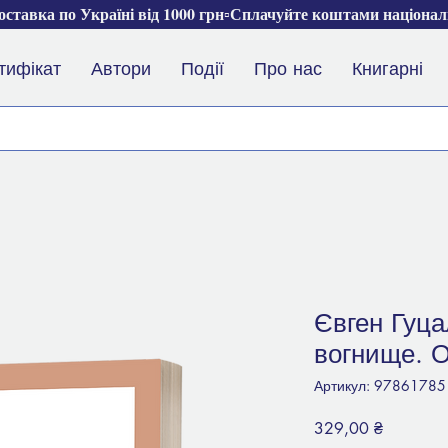
ставка по Україні від 1000 грн▫️Сплачуйте коштами націона
тифікат
Автори
Події
Про нас
Книгарні
Євген Гуца
вогнище. 
Артикул: 9786178
Ціна
329,00 ₴