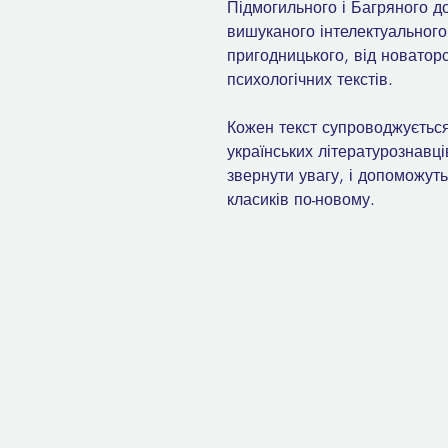
Підмогильного і Багряного д
вишуканого інтелектуального
пригодницького, від новаторс
психологічних текстів.
Кожен текст супроводжуєтьс
українських літературознавц
звернути увагу, і допоможуть
класиків по-новому.