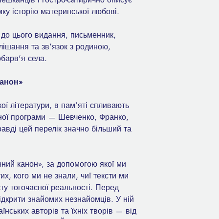
емку історію материнської любові.
 до цього видання, письменник,
лішання та зв’язок з родиною,
обарв’я села.
канон»
ої літератури, в пам’яті спливають
ьної програми — Шевченко, Франко,
авді цей перелік значно більший та
ний канон», за допомогою якої ми
их, кого ми не знали, чиї тексти ми
ту тогочасної реальності. Перед
ідкрити знайомих незнайомців. У ній
їнських авторів та їхніх творів — від