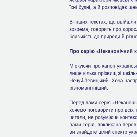
їхні будні, а й розповідає щ
В інших текстах, що ввійшли
зокрема, говорить про дорос
близькість до природи й різн
Про серію «Неканонічний 
Міркуючи про канон українськ
лише кілька прізвищ зі шкіл
Нечуй-Левицький. Хоча наспр
різноманітніший.
Перед вами серія «Неканоніч
хочемо поговорити про всіх т
читали, не розуміючи контекс
вами серія, покликана перев
ви знайдете цілий спектр укра