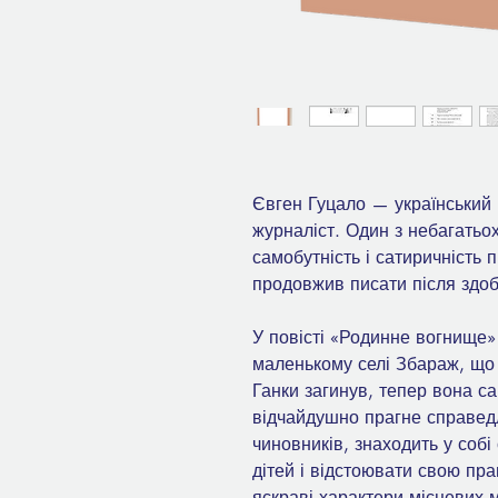
Євген Гуцало — український 
журналіст. Один з небагатьох
самобутність і сатиричність 
продовжив писати після здоб
У повісті «Родинне вогнище»
маленькому селі Збараж, що 
Ганки загинув, тепер вона са
відчайдушно прагне справедл
чиновників, знаходить у собі
дітей і відстоювати свою пра
яскраві характери місцевих 