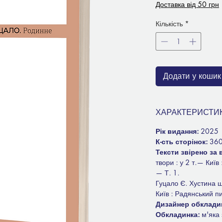
Доставка від 50 грн
Кількість
*
Додати у кошик
ХАРАКТЕРИСТИ
Рік видання:
2025
К-сть сторінок:
36
Тексти звірено за
твори : у 2 т.— Киї
— Т. 1.
Гуцало Є. Хустина ш
Київ : Радянський п
Дизайнер обклади
Обкладинка:
м'яка