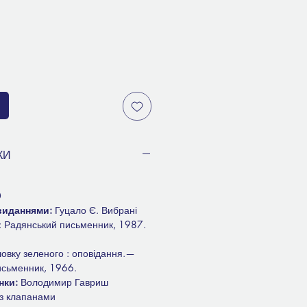
КИ
0
 виданнями:
Гуцало Є. Вибрані
в : Радянський письменник, 1987.
овку зеленого : оповідання.—
исьменник, 1966.
нки:
Володимир Гавриш
 з клапанами