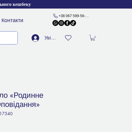
льного кешбеку
+38 067 599-56-77
Контакти
Увійти
ло «Родинне
Оповідання»
517540