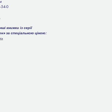
м
-54-0
а
ші книжки із серії
он» за спеціальною ціною:
н»