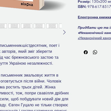
Розмір:
130х200 м
ISBN:
978-617-8517
Електронна книжк
Придбати цю та ін
«Неканонічний кан
«Неканонічний кано
письменник-шістдесятник, поет і
 авторів, який зміг зберегти
під час брежнєвського застою та
уття Україною незалежності.
 письменник змальовує життя в
оговтується після війни. Чоловік
ма ростить трьох дітей. Жінка
ивості, тож, попри свавілля дрібних
 сили, щоб побудувати новий дім для
вду. Євген Гуцало не тільки створює
мешканців і гостро-сатирично описує