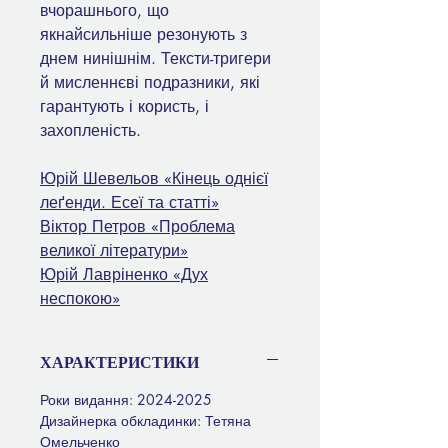
вчорашнього, що
якнайсильніше резонують з
днем нинішнім. Тексти-тригери
й мисленнєві подразники, які
гарантують і користь, і
захопленість.
Юрій Шевельов «Кінець однієї
леґенди. Есеї та статті»
Віктор Петров «Проблема
великої літератури»
Юрій Лавріненко «Дух
неспокою»
ХАРАКТЕРИСТИКИ
Роки видання: 2024-2025
Дизайнерка обкладинки: Тетяна
Омельченко