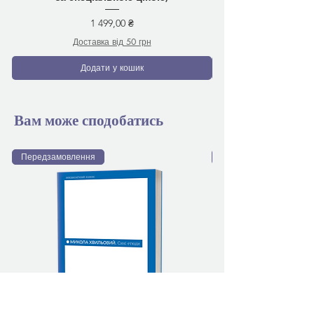
Ціна
1 499,00 ₴
Доставка від 50 грн
Додати у кошик
Вам може сподобатись
Передзамовлення
Передзамовлення