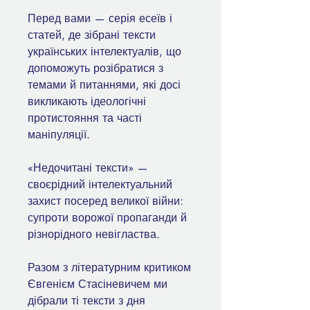
Перед вами — серія есеїв і
статей, де зібрані тексти
українських інтелектуалів, що
допоможуть розібратися з
темами й питаннями, які досі
викликають ідеологічні
протистояння та часті
маніпуляції.
«Недочитані тексти» —
своєрідний інтелектуальний
захист посеред великої війни:
супроти ворожої пропаганди й
різнорідного невігластва.
Разом з літературним критиком
Євгенієм Стасіневичем ми
дібрали ті тексти з дня