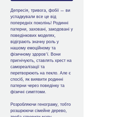
Депресія, тривога, фобії — ви
успадкували все це від
попередніх поколінь! Родинні
патерни, заховані, закодовані у
поведінкових моделях,
відіграють значну роль у
нашому емоційному та
фізичному здоров’ї. Вони
пригнічують, ставлять хрест на
самореалізації та
перетворюють на пекло. Але є
спосіб, як виявити родинні
патерни через поведінку та
фізичні симптоми.
Розробляючи генограму, тобто
розшрюючи сімейне дерево,
треба створити мапу