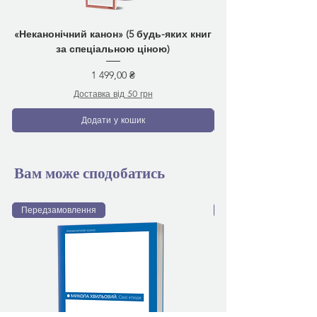
«Неканонічний канон» (5 будь-яких книг
за спеціальною ціною)
Ціна
1 499,00 ₴
Доставка від 50 грн
Додати у кошик
Вам може сподобатись
Передзамовлення
Передзамовлення