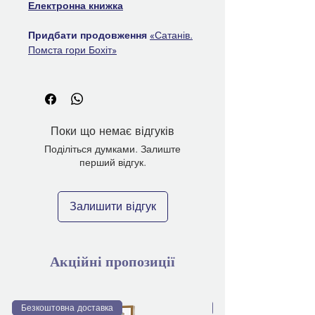
Електронна книжка
Придбати продовження
«Сатанів.
Помста гори Бохіт»
Поки що немає відгуків
Поділіться думками. Залиште
перший відгук.
Залишити відгук
Акційні пропозиції
Безкоштовна доставка
Безкоштовна доставка