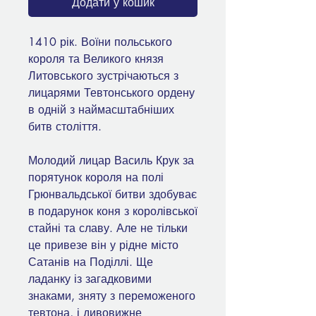
Додати у кошик
1410 рік. Воїни польського
короля та Великого князя
Литовського зустрічаються з
лицарями Тевтонського ордену
в одній з наймасштабніших
битв століття.
Молодий лицар Василь Крук за
порятунок короля на полі
Грюнвальдської битви здобуває
в подарунок коня з королівської
стайні та славу. Але не тільки
це привезе він у рідне місто
Сатанів на Поділлі. Ще
ладанку із загадковими
знаками, зняту з переможеного
тевтона, і дивовижне