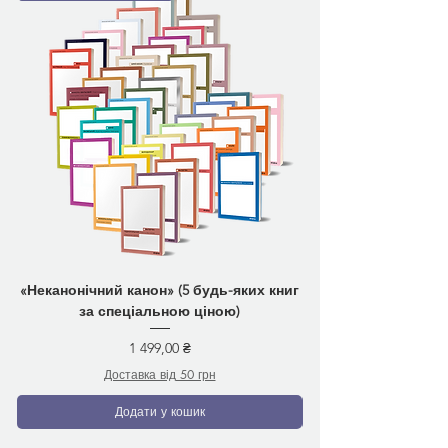
«Неканонічний канон» (5 будь-яких книг
за спеціальною ціною)
Ціна
1 499,00 ₴
Доставка від 50 грн
Додати у кошик