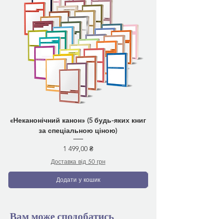
«Неканонічний канон» (5 будь-яких книг
за спеціальною ціною)
Ціна
1 499,00 ₴
Доставка від 50 грн
Додати у кошик
Вам може сподобатись