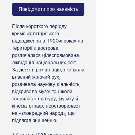
Повідомити про наявність
Після короткого періоду
кримськотатарського
відродження в 1920-х роках на
території півострова
розпочалася цілеспрямована
ліквідація національних еліт.
За десять років нація, яка мала
власний жіночий рух,
розвивала наукову діяльність,
відкривала музеї та школи,
творила літературу, музику й
кінематограф, перетворилася
на «зловредний народ», що
підлягав знищенню.
17 квітня 1938 року стало