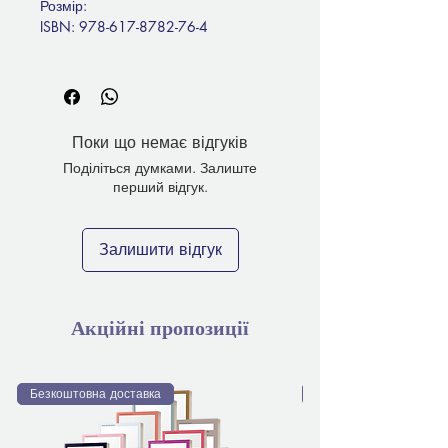
Розмір:
ISBN: 978-617-8782-76-4
Поки що немає відгуків
Поділіться думками. Залиште
перший відгук.
Залишити відгук
Акційні пропозиції
Безкоштовна доставка
Безкоштовна доставка