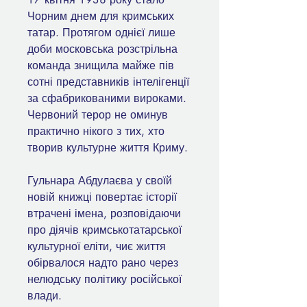
Чорним днем для кримських
татар. Протягом однієї лише
доби московська розстрільна
команда знищила майже пів
сотні представників інтелігенції
за сфабрикованими вироками.
Червоний терор не оминув
практично нікого з тих, хто
творив культурне життя Криму.
Гульнара Абдулаєва у своїй
новій книжці повертає історії
втрачені імена, розповідаючи
про діячів кримськотатарської
культурної еліти, чиє життя
обірвалося надто рано через
нелюдську політику російської
влади.