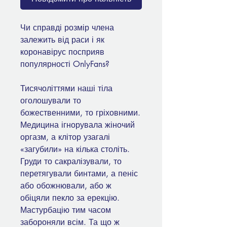
Чи справді розмір члена
залежить від раси і як
коронавірус посприяв
популярності OnlyFans?
Тисячоліттями наші тіла
оголошували то
божественними, то гріховними.
Медицина ігнорувала жіночий
оргазм, а клітор узагалі
«загубили» на кілька століть.
Груди то сакралізували, то
перетягували бинтами, а пеніс
або обожнювали, або ж
обіцяли пекло за ерекцію.
Мастурбацію тим часом
забороняли всім. Та що ж