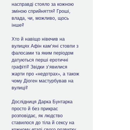
насправді стояло за кожною
зміною сприйняття? Гроші,
влада, чи, можливо, щось
інше?
Хто й навіщо нівечив на
вулицях Афін кам’яні стовпи з
фалосами та яким періодом
датуються перші еротичні
графіті? Звідки з’явилися
жарти про «недотрах», а також
чому Діоген мастурбував на
вулиці?
Дослідниця Дарка Бунтарка
просто й без прикрас
розповідає, як людство
ставилося до тіла й сексу на
кожному етапі свого розвитку