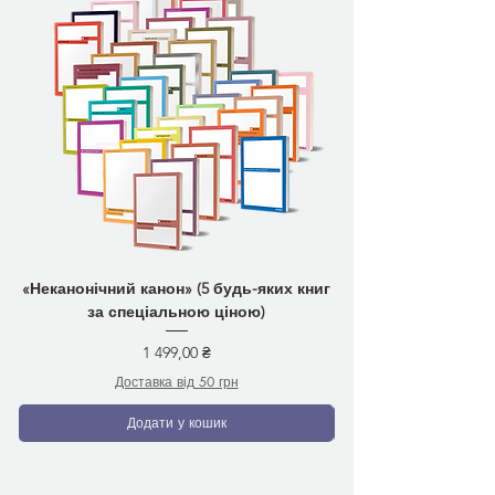
«Неканонічний канон» (5 будь-яких книг
за спеціальною ціною)
Ціна
1 499,00 ₴
Доставка від 50 грн
Додати у кошик