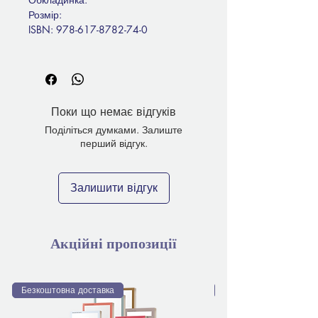
Розмір:
ISBN: 978-617-8782-74-0
Поки що немає відгуків
Поділіться думками. Залиште
перший відгук.
Залишити відгук
Акційні пропозиції
Безкоштовна доставка
Безкоштовна доставка