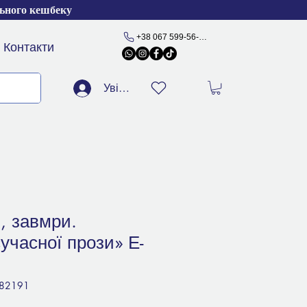
льного кешбеку
+38 067 599-56-77
Контакти
Увійти
й, завмри.
сучасної прози» Е-
782191