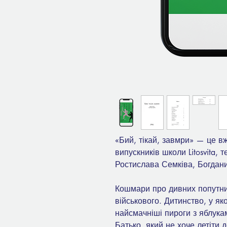
«Бий, тікай, завмри» — це вж
випускників школи Litosvita, т
Ростислава Семківа, Богдан
Кошмари про дивних попутниц
військового. Дитинство, у як
найсмачніші пироги з яблукам
Батько, який не хоче летіти 