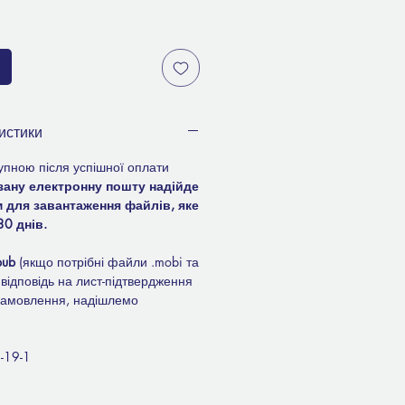
истики
упною після успішної оплати
зану електронну пошту надійде
м для завантаження файлів, яке
0 днів.
pub
(якщо потрібні файли .mobi та
відповідь на лист-підтвердження
замовлення, надішлемо
-19-1