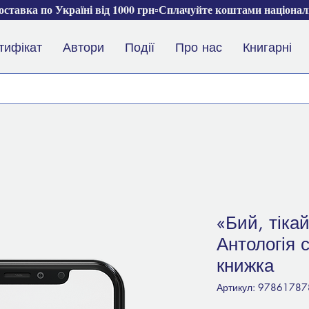
ставка по Україні від 1000 грн▫️Сплачуйте коштами націона
тифікат
Автори
Події
Про нас
Книгарні
«Бий, тіка
Антологія 
книжка
Артикул: 9786178