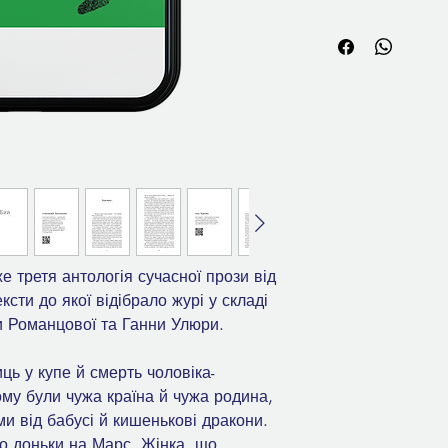
е третя антологія сучасної прози від
ексти до якої відібрало журі у складі
и Романцової та Ганни Улюри.
ь у купе й смерть чоловіка-
ому були чужа країна й чужа родина,
и від бабусі й кишенькові дракони.
до доньки на Марс. Жінка, що