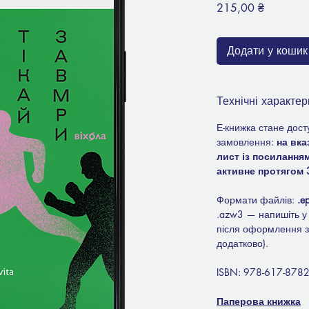
Ціна
215,00 ₴
Додати у кошик
Технічні характер
Е-книжка стане дост
замовлення:
на вка
лист із посилання
активне протягом 3
Формати файлів:
.e
.azw3 — напишіть у 
після оформлення 
додатково).
ISBN: 978-617-8782
Паперова книжка