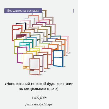
Безкоштовна доставка
Безкоштовна доставка
«Неканонічний канон» (5 будь-яких книг
за спеціальною ціною)
Ціна
1 499,00 ₴
Доставка від 50 грн