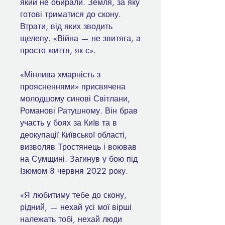
який не обирали. Земля, за яку
готові триматися до скону.
Втрати, від яких зводить
щелепу. «Війна — не звитяга, а
просто життя, як є».
«Мінлива хмарність з
проясненнями» присвячена
молодшому синові Світлани,
Романові Ратушному. Він брав
участь у боях за Київ та в
деокупації Київської області,
визволяв Тростянець і воював
на Сумщині. Загинув у бою під
Ізюмом 8 червня 2022 року.
«Я любитиму тебе до скону,
рідний, — нехай усі мої вірші
належать тобі, нехай люди