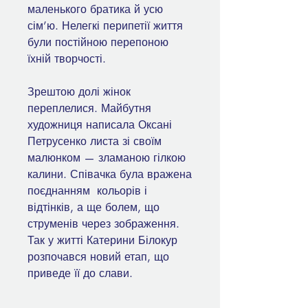
маленького братика й усю
сім’ю. Нелегкі перипетії життя
були постійною перепоною
їхній творчості.
Зрештою долі жінок
переплелися. Майбутня
художниця написала Оксані
Петрусенко листа зі своїм
малюнком — зламаною гілкою
калини. Співачка була вражена
поєднанням кольорів і
відтінків, а ще болем, що
струменів через зображення.
Так у житті Катерини Білокур
розпочався новий етап, що
приведе її до слави.