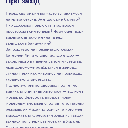
Про захід
Перед картинами ми часто зупиняємося 
на кілька секунд. Але що саме бачимо? 
Як художники працюють із кольором, 
простором і символами? Чому одні твори 
викликають захоплення, а інші 
залишають байдужими?
Запрошуємо на презентацію книжки 
Катерини Липи
«Живопис: що є що»
 — 
захопливого путівника світом мистецтва, 
який допоможе розібратися в жанрах, 
стилях і техніках живопису на прикладах 
українського мистецтва.
Під час зустрічі поговоримо про те, як 
виникали різні види живопису — від ікон і 
мозаїк до фресок та вітражів, чому 
модернізм викликав спротив тоталітарних 
режимів, як Михайло Бойчук та його учні 
відроджували фресковий живопис і звідки 
взялася популярність мозаїки в Україні.
У розмові візьмуть участь: