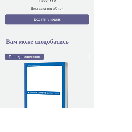
Ціна
1 499,00 ₴
Доставка від 50 грн
Додати у кошик
Вам може сподобатись
Передзамовлення
Передзамовлення