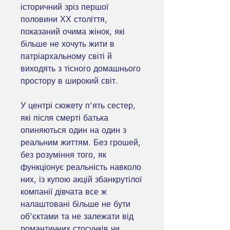
історичний зріз першої
половини ХХ століття,
показаний очима жінок, які
більше не хочуть жити в
патріархальному світі й
виходять з тісного домашнього
простору в широкий світ.
У центрі сюжету п’ять сестер,
які після смерті батька
опиняються один на один з
реальним життям. Без грошей,
без розуміння того, як
функціонує реальність навколо
них, із купою акцій збанкрутілої
компанії дівчата все ж
налаштовані більше не бути
об’єктами та не залежати від
романтичних стосунків чи