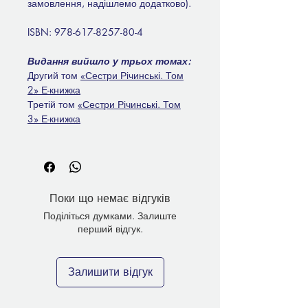
замовлення, надішлемо додатково).
ISBN: 978-617-8257-80-4
Видання вийшло у трьох томах:
Другий том
«Сестри Річинські. Том
2» Е-книжка
Третій том
«Сестри Річинські. Том
3» Е-книжка
Поки що немає відгуків
Поділіться думками. Залиште
перший відгук.
Залишити відгук