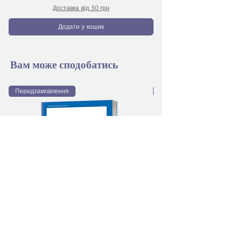
Доставка від 50 грн
Додати у кошик
Вам може сподобатись
Передзамовлення
Передзамовлення