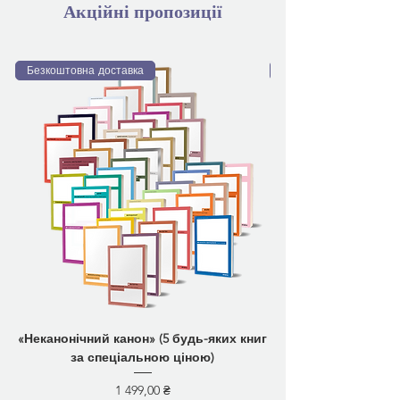
Акційні пропозиції
Безкоштовна доставка
Безкоштовна доставка
«Неканонічний канон» (5 будь-яких книг
за спеціальною ціною)
Ціна
1 499,00 ₴