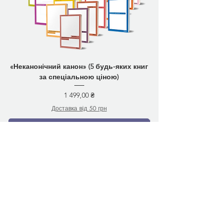
«Неканонічний канон» (5 будь-яких книг
за спеціальною ціною)
Ціна
1 499,00 ₴
Доставка від 50 грн
Додати у кошик
Вам може сподобатись
Передзамовлення
Передзамовлення