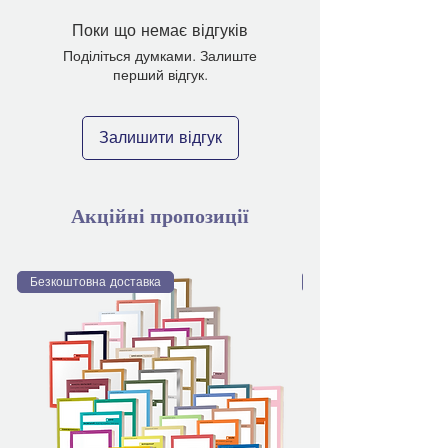
Поки що немає відгуків
Поділіться думками. Залиште
перший відгук.
Залишити відгук
Акційні пропозиції
Безкоштовна доставка
Безкоштовна доставка