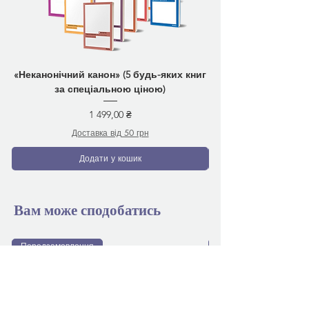
«Неканонічний канон» (5 будь-яких книг
за спеціальною ціною)
Ціна
1 499,00 ₴
Доставка від 50 грн
Додати у кошик
Вам може сподобатись
Передзамовлення
Передзамовлення