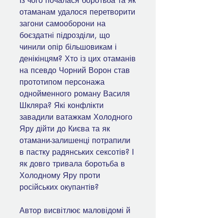
Із чого почалася боротьба та як
отаманам удалося перетворити
загони самооборони на
боєздатні підрозділи, що
чинили опір більшовикам і
денікінцям? Хто із цих отаманів
на псевдо Чорний Ворон став
прототипом персонажа
однойменного роману Василя
Шкляра? Які конфлікти
завадили ватажкам Холодного
Яру дійти до Києва та як
отамани-залишенці потрапили
в пастку радянських сексотів? І
як довго тривала боротьба в
Холодному Яру проти
російських окупантів?
Автор висвітлює маловідомі й