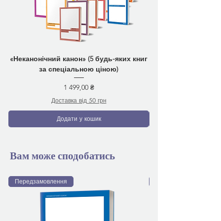
«Неканонічний канон» (5 будь-яких книг
за спеціальною ціною)
Ціна
1 499,00 ₴
Доставка від 50 грн
Додати у кошик
Вам може сподобатись
Передзамовлення
Передзамовлення