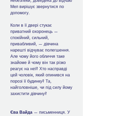
небезпеки, доведена до відчаю
Мел вирішує звернутися по
допомогу.
Коли в її двері стукає
приватний охоронець —
спокійний, сильний,
привабливий, — дівчина
нарешті відчуває полегшення.
Але чому його обличчя таке
знайоме й чому він так різко
реагує на неї? Хто насправді
цей чоловік, який опинився на
порозі її будинку? Та,
найголовніше, чи під силу йому
захистити дівчину?
Єва Вайда
— письменниця. У