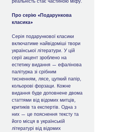
реальність стає частиною міфу.
Про серію «Подарункова
класика»
Серія подарункової класики
включатиме найвідоміші твори
української літератури. У цій
серії акцент зроблено на
естетику видання — ефалінова
палітурка зі срібним
тисненням, лясе, цупкий папір,
кольорові форзаци. Кожне
видання буде доповнене двома
статтями від відомих митців,
критиків та експертів. Одна з
них — це пояснення тексту та
його місця в українській
літературі від відомих