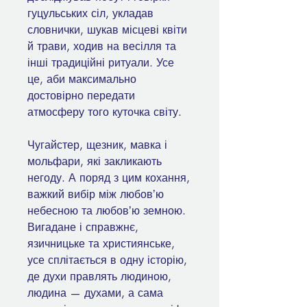
гуцульських сіл, укладав
словнички, шукав місцеві квіти
й трави, ходив на весілля та
інші традиційні ритуали. Усе
це, аби максимально
достовірно передати
атмосферу того куточка світу.
Чугайстер, щезник, мавка і
мольфари, які закликають
негоду. А поряд з цим кохання,
важкий вибір між любовʼю
небесною та любовʼю земною.
Вигадане і справжнє,
язичницьке та християнське,
усе сплітається в одну історію,
де духи правлять людиною,
людина — духами, а сама