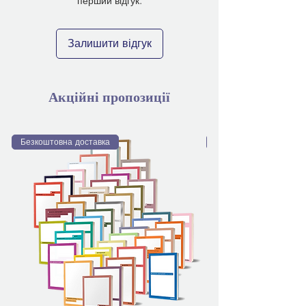
перший відгук.
Залишити відгук
Акційні пропозиції
Безкоштовна доставка
Безкоштовна доставка