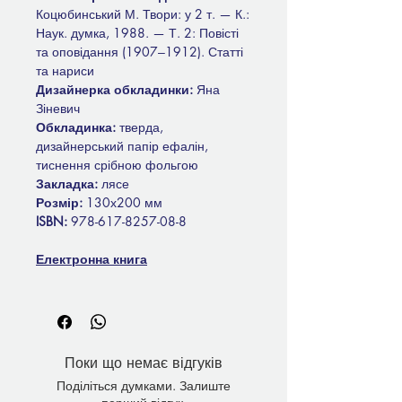
Коцюбинський М. Твори: у 2 т. — К.:
Наук. думка, 1988. — Т. 2: Повісті
та оповідання (1907‒1912). Статті
та нариси
Дизайнерка обкладинки:
Яна
Зіневич
Обкладинка:
тверда,
дизайнерський папір ефалін,
тиснення срібною фольгою
Закладка:
лясе
Розмір:
130х200 мм
ISBN:
978-617-8257-08-8
Електронна книга
Поки що немає відгуків
Поділіться думками. Залиште