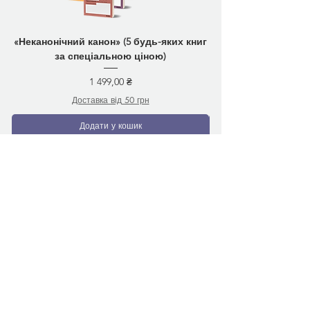
«Неканонічний канон» (5 будь-яких книг
за спеціальною ціною)
Ціна
1 499,00 ₴
Доставка від 50 грн
Додати у кошик
Вам може сподобатись
Передзамовлення
Передзамовлення