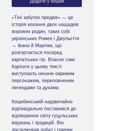
Додати у кошик
«Тіні забутих предків» — це
історія кохання двох нащадків
ворожих родин, таких собі
українських Ромео і Джульєтти
— Івана й Марічки, що
розгортається посеред
карпатських гір. Власне самі
Карпати у цьому тексті
виступають неначе окремим
персонажем, переповненим
легендами та духами.
Коцюбинський надзвичайно
відповідально поставився до
відтворення світу гуцульських
вірувань і традицій. Він
досліджував побут і говірки