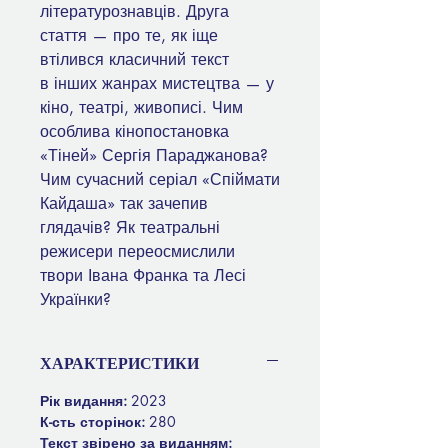
літературознавців. Друга
стаття — про те, як іще
втілився класичний текст
в інших жанрах мистецтва — у
кіно, театрі, живописі. Чим
особлива кінопостановка
«Тіней» Сергія Параджанова?
Чим сучасний серіал «Спіймати
Кайдаша» так зачепив
глядачів? Як театральні
режисери переосмислили
твори Івана Франка та Лесі
Українки?
ХАРАКТЕРИСТИКИ
Рік видання:
2023
К-сть сторінок:
280
Текст звірено за виданням: