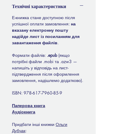
Технічні характеристики
Е-книжка стане доступною після
успішної оплати замовлення:
на
вказану електронну пошту
надійде лист із посиланням для
завантаження файлів
.
Формати файлів:
.epub
(якщо
потрібні файли .mobi та .azw3 —
напишіть у відповідь на лист-
підтвердження після оформлення
замовлення, надішлемо додатково).
ISBN: 978-617-7960-85-9
Паперова книга
Аудіокнига
Придбати інші книжки
Ольги
Дубчак
: