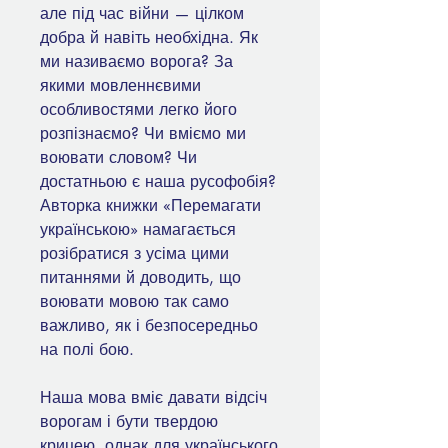
але під час війни — цілком
добра й навіть необхідна. Як
ми називаємо ворога? За
якими мовленнєвими
особливостями легко його
розпізнаємо? Чи вміємо ми
воювати словом? Чи
достатньою є наша русофобія?
Авторка книжки «Перемагати
україн­ською» намагається
розібратися з усіма цими
питаннями й доводить, що
воювати мовою так само
важливо, як і безпосередньо
на полі бою.
Наша мова вміє давати відсіч
ворогам і бути твердою
крицею, однак для українського