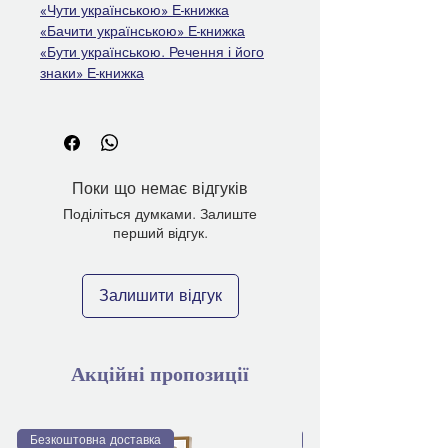
«Чути українською» Е-книжка
«Бачити українською» Е-книжка
«Бути українською. Речення і його
знаки» Е-книжка
Поки що немає відгуків
Поділіться думками. Залиште
перший відгук.
Залишити відгук
Акційні пропозиції
Безкоштовна доставка
Безкоштовна доставка