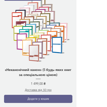
«Неканонічний канон» (5 будь-яких книг
за спеціальною ціною)
Ціна
1 499,00 ₴
Доставка від 50 грн
Додати у кошик