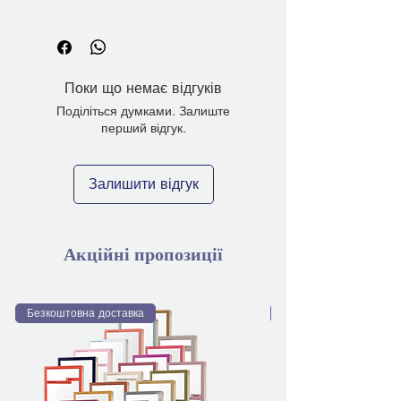
Поки що немає відгуків
Поділіться думками. Залиште
перший відгук.
Залишити відгук
Акційні пропозиції
Безкоштовна доставка
Безкоштовна доставка