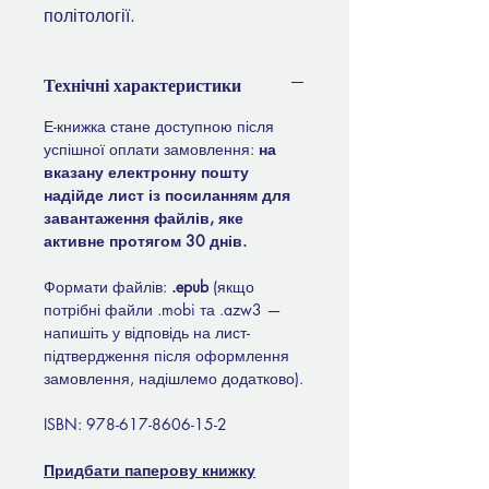
політології.
Технічні характеристики
Е-книжка стане доступною після
успішної оплати замовлення:
на
вказану електронну пошту
надійде лист із посиланням для
завантаження файлів, яке
активне протягом 30 днів.
Формати файлів:
.epub
(якщо
потрібні файли .mobi та .azw3 —
напишіть у відповідь на лист-
підтвердження після оформлення
замовлення, надішлемо додатково).
ISBN: 978-617-8606-15-2
Придбати п
аперову книжк
у