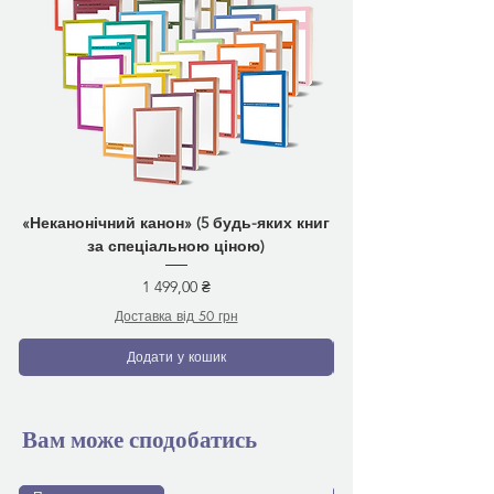
«Неканонічний канон» (5 будь-яких книг
за спеціальною ціною)
Ціна
1 499,00 ₴
Доставка від 50 грн
Додати у кошик
Вам може сподобатись