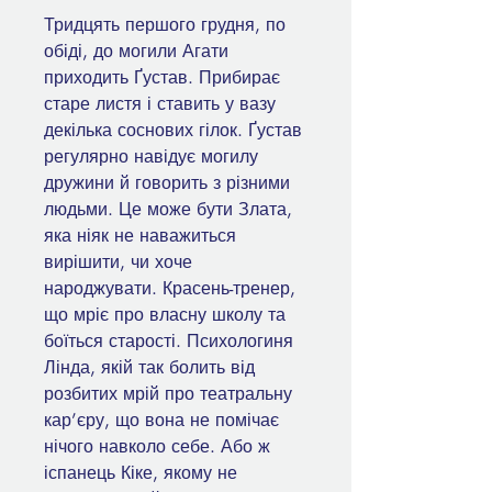
Тридцять першого грудня, по
обіді, до могили Агати
приходить Ґустав. Прибирає
старе листя і ставить у вазу
декілька соснових гілок. Ґустав
регулярно навідує могилу
дружини й говорить з різними
людьми. Це може бути Злата,
яка ніяк не наважиться
вирішити, чи хоче
народжувати. Красень-тренер,
що мріє про власну школу та
боїться старості. Психологиня
Лінда, якій так болить від
розбитих мрій про театральну
кар’єру, що вона не помічає
нічого навколо себе. Або ж
іспанець Кіке, якому не