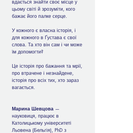
вдається знайти своє місце у
цьому світі й зрозуміти, кого
бажає його палке серце.
У кожного є власна історія, і
для кожного в Ґустава є свої
слова. Та хто він сам і чи може
їм допомогти?
Це історія про бажання та мрії,
про втрачене і незнайдене,
історія про всіх тих, хто зараз
вагається.
Марина Шевцова
—
науковиця, працює в
Католицькому університеті
Льовена (Бельгія), PhD з