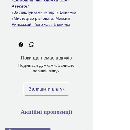
Агеєвої
:
«За лаштунками імперії» Е-книжка
«Мистецтво рівноваги. Максим
Рильський і його час» Е-книжка
Поки що немає відгуків
Поділіться думками. Залиште
перший відгук.
Залишити відгук
Акційні пропозиції