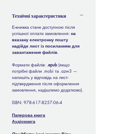
Технічні характеристики
Е-книжка стане доступною після
успішної оплати замовлення:
на
вказану електронну пошту
надійде лист із посиланням для
завантаження файлів
.
Формати файлів:
.epub
(якщо
потрібні файли .mobi та .azw3 —
напишіть у відповідь на лист-
підтвердження після оформлення
замовлення, надішлемо додатково).
ISBN: 978-617-8257-06-4
Паперова книга
Аудіокнига
Придбати інші книжки
Віри