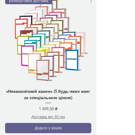
Безкоштовна доставка
Безкоштовна доставка
«Неканонічний канон» (5 будь-яких книг
за спеціальною ціною)
Ціна
1 499,00 ₴
Доставка від 50 грн
Додати у кошик