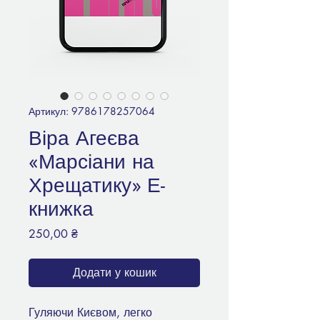
Артикул: 9786178257064
Віра Агеєва
«Марсіани на
Хрещатику» Е-
книжка
Ціна
250,00 ₴
Додати у кошик
Гуляючи Києвом, легко