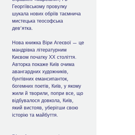
Георгіївському провулку
шукала нових обріїв таємнича
мистецька теософська
дев’ятка.
Нова книжка Віри Агеєвої — це
мандрівка літературним
Києвом початку ХХ століття.
Авторка покаже Київ очима
авангардних художників,
бунтівних емансипанток,
богемних поетів, Київ, у якому
жили й творили, попри все, що
відбувалося довкола, Київ,
який вистояв, уберігши свою
історію та майбуття.