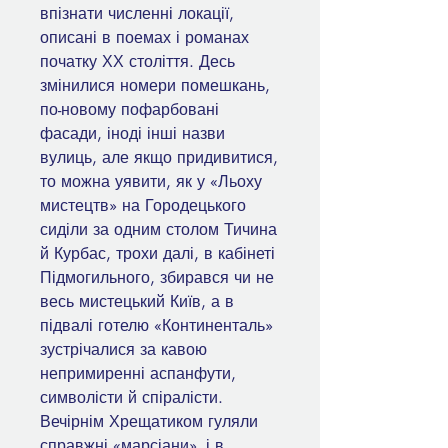
впізнати численні локації,
описані в поемах і романах
початку ХХ століття. Десь
змінилися номери помешкань,
по-новому пофарбовані
фасади, іноді інші назви
вулиць, але якщо придивитися,
то можна уявити, як у «Льоху
мистецтв» на Городецького
сиділи за одним столом Тичина
й Курбас, трохи далі, в кабінеті
Підмогильного, збирався чи не
весь мистецький Київ, а в
підвалі готелю «Континенталь»
зустрічалися за кавою
непримиренні аспанфути,
символісти й спіралісти.
Вечірнім Хрещатиком гуляли
справжні «марсіани», і в