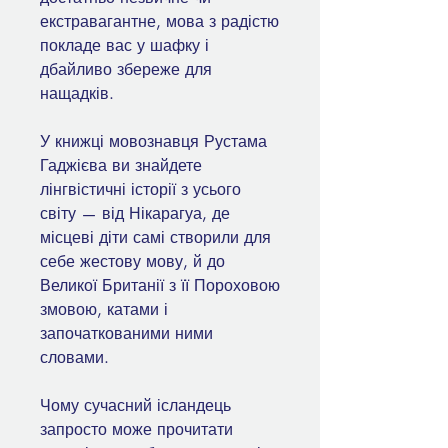
екстравагантне, мова з радістю
покладе вас у шафку і
дбайливо збереже для
нащадків.
У книжці мовознавця Рустама
Гаджієва ви знайдете
лінгвістичні історії з усього
світу — від Нікарагуа, де
місцеві діти самі створили для
себе жестову мову, й до
Великої Британії з її Пороховою
змовою, катами і
започаткованими ними
словами.
Чому сучасний ісландець
запросто може прочитати