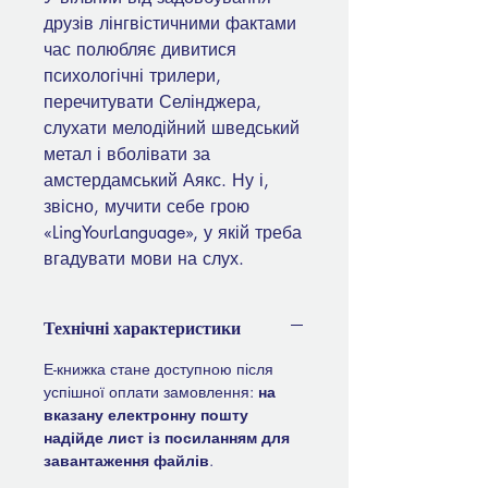
друзів лінгвістичними фактами
час полюбляє дивитися
психологічні трилери,
перечитувати Селінджера,
слухати мелодійний шведський
метал і вболівати за
амстердамський Аякс. Ну і,
звісно, мучити себе грою
«LingYourLanguage», у якій треба
вгадувати мови на слух.
Технічні характеристики
Е-книжка стане доступною після
успішної оплати замовлення:
на
вказану електронну пошту
надійде лист із посиланням для
завантаження файлів
.