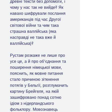
древні тексти без допомоги, і
чому у нас так не вийде? Як
навахо шифрували послання
американців під час Другої
світової війни та чим така
страшна валлійська (яка
насправді не така вже й
валлійська)?
Рустам розкаже не лише про
усе це, а й про об’єднання та
поширення німецької мови,
пояснить, як мовне питання
стало причиною зіткнення
потягів у Бельгії, розтлумачить
картину Брейгеля, на якій
зашифровано понад сотню
ідіом з нідерландського
фольклору. Мовознавець