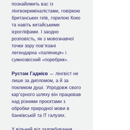
познайомить вас із
лінгвокриміналістами, говіркою
британських геїв, горилою Коко
та навіть китайськими
ієрогліфами. І заодно
розповість, як з мовознавчої
точки зору пов’язані
легендарна «паляниця» і
сумнозвісний «поребрик».
Рустам Гаджієв
— лінгвіст не
лише за дипломом, а й за
покликом душі. Упродовж свого
кар’єрного шляху він працював
над різними проєктами з
обробки природної мови в
банківській та IT галузях.
У вільний від задовбування