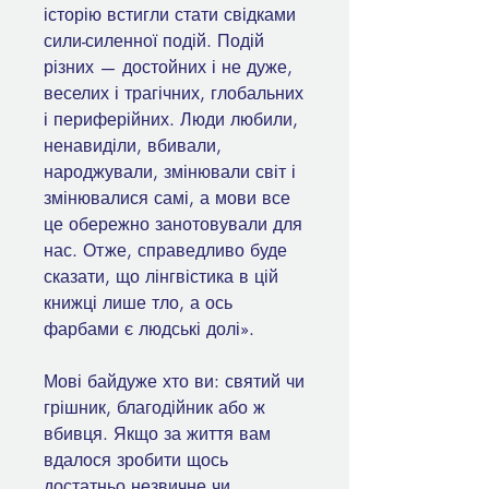
історію встигли стати свідками
сили-силенної подій. Подій
різних — достойних і не дуже,
веселих і трагічних, глобальних
і периферійних. Люди любили,
ненавиділи, вбивали,
народжували, змінювали світ і
змінювалися самі, а мови все
це обережно занотовували для
нас. Отже, справедливо буде
сказати, що лінгвістика в цій
книжці лише тло, а ось
фарбами є людські долі».
Мові байдуже хто ви: святий чи
грішник, благодійник або ж
вбивця. Якщо за життя вам
вдалося зробити щось
достатньо незвичне чи