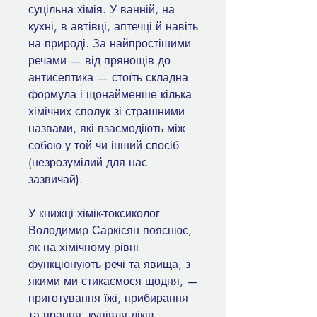
суцільна хімія. У ванній, на
кухні, в автівці, аптечці й навіть
на природі. За найпростішими
речами — від прянощів до
антисептика — стоїть складна
формула і щонайменше кілька
хімічних сполук зі страшними
назвами, які взаємодіють між
собою у той чи інший спосіб
(незрозумілий для нас
зазвичай).
У книжці хімік-токсиколог
Володимир Саркісян пояснює,
як на хімічному рівні
функціонують речі та явища, з
якими ми стикаємося щодня, —
приготування їжі, прибирання
та прання, купівля ліків,