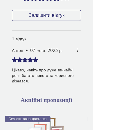
Залишити відгук
1 відгук
Антон
•
07 жовт. 2025 р.
Оцінка: 5 із 5 зірочок.
Цікаво, навіть про дуже звичайні
речі, багато нового та корисного
дізнався.
Акційні пропозиції
Безкоштовна доставка
Безкоштовна доставка