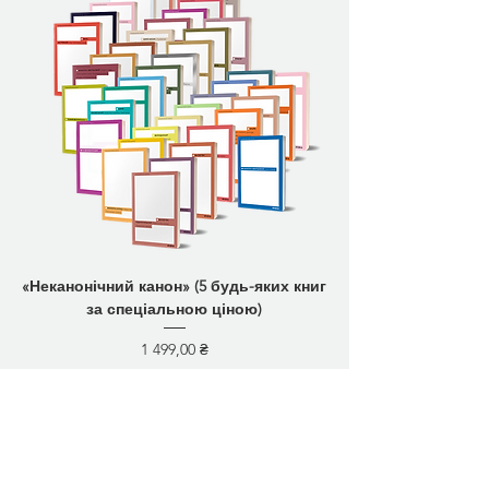
«Неканонічний канон» (5 будь-яких книг
за спеціальною ціною)
Ціна
1 499,00 ₴
Доставка від 50 грн
Додати у кошик