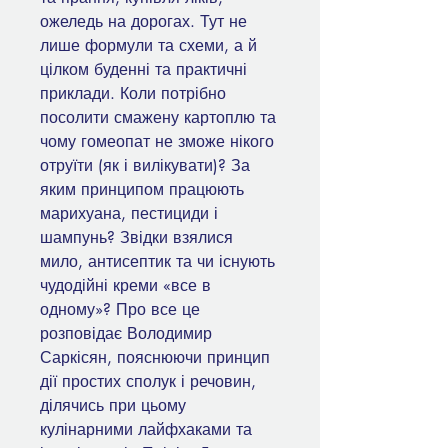
ожеледь на дорогах. Тут не
лише формули та схеми, а й
цілком буденні та практичні
приклади. Коли потрібно
посолити смажену картоплю та
чому гомеопат не зможе нікого
отруїти (як і вилікувати)? За
яким принципом працюють
марихуана, пестициди і
шампунь? Звідки взялися
мило, антисептик та чи існують
чудодійні креми «все в
одному»? Про все це
розповідає Володимир
Саркісян, пояснюючи принцип
дії простих сполук і речовин,
ділячись при цьому
кулінарними лайфхаками та