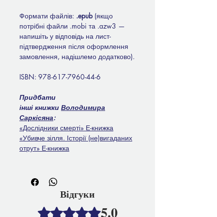
Формати файлів:
.epub
(якщо
потрібні файли .mobi та .azw3 —
напишіть у відповідь на лист-
підтвердження після оформлення
замовлення, надішлемо додатково).
ISBN: 978-617-7960-44-6
Придбати
інші книжки
Володимира
Саркісяна
:
«Дослідники смерті» Е-книжка
«Убивче зілля. Історії (не)вигаданих
отрут» Е-книжка
Відгуки
5.0
Оцінка: 5 із 5 зірочок.