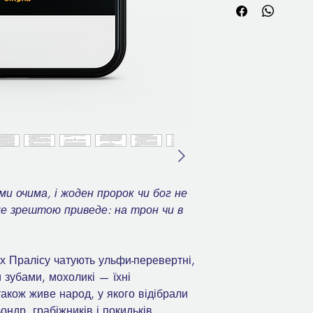
и очима, і жоден пророк чи бог не
це зрештою приведе: на трон чи в
х Пралісу чатують ульфи-перевертні,
 зубами, мохоликі — їхні
також живе народ, у якого відібрали
ондр, грабіжників і покидьків