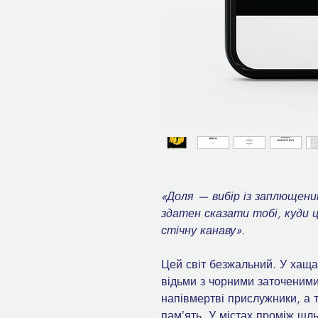
«Доля — вибір із заплющеним
здатен сказати тобі, куди 
стічну канаву».
Цей світ безжальний. У хаща
відьми з чорними заточеними
напівмертві прислужники, а 
памʼять. У містах проміж шль