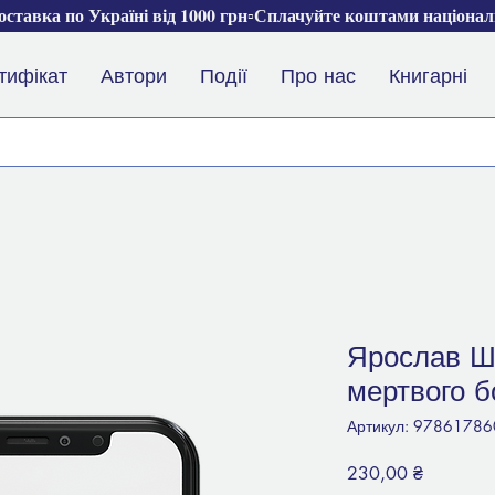
ставка по Україні від 1000 грн▫️Сплачуйте коштами націона
тифікат
Автори
Події
Про нас
Книгарні
Ярослав Ш
мертвого б
Артикул: 9786178
Ціна
230,00 ₴