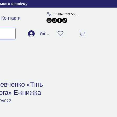
льного кешбеку
+38 067 599-56-77
Контакти
Увійти
евченко «Тінь
ога» Е-книжка
606022