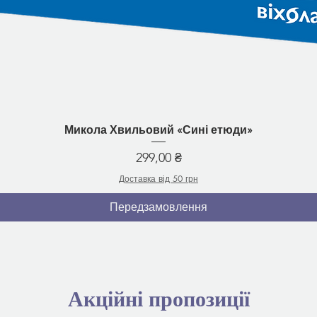
Швидкий перегляд
Микола Хвильовий «Сині етюди»
Ціна
299,00 ₴
Доставка від 50 грн
Передзамовлення
Акційні пропозиції