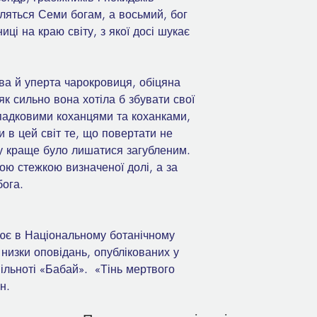
ляться Семи богам, а восьмий, бог
иці на краю світу, з якої досі шукає
ва й уперта чарокровиця, обіцяна
 як сильно вона хотіла б збувати свої
ипадковими коханцями та коханками,
 в цей світ те, що повертати не
му краще було лишатися загубленим.
ою стежкою визначеної долі, а за
бога.
є в Національному ботанічному
 низки оповідань, опублікованих у
пільноті «Бабай». «Тінь мертвого
н.