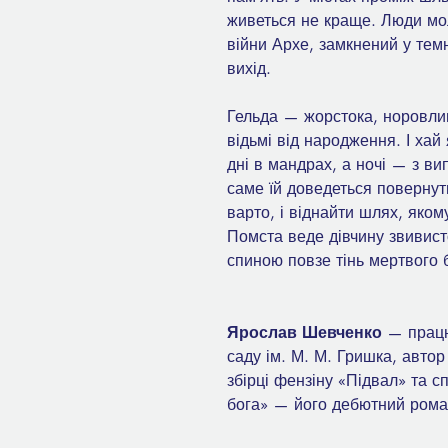
живеться не краще. Люди мо
війни Архе, замкнений у темн
вихід.
Гельда — жорстока, норовли
відьмі від народження. І хай
дні в мандрах, а ночі — з в
саме їй доведеться повернути
варто, і віднайти шлях, яко
Помста веде дівчину звивист
спиною повзе тінь мертвого 
Ярослав Шевченко
— працю
саду ім. М. М. Гришка, автор
збірці фензіну «Підвал» та с
бога» — його дебютний рома