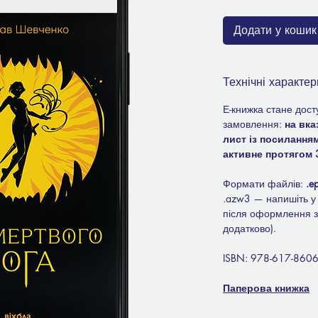
Додати у кошик
Технічні характер
Е-книжка стане дост
замовлення:
на вка
лист із посилання
активне протягом 3
Формати файлів:
.e
.azw3 — напишіть у 
після оформлення 
додатково).
ISBN: 978-617-8606
Паперова книжка