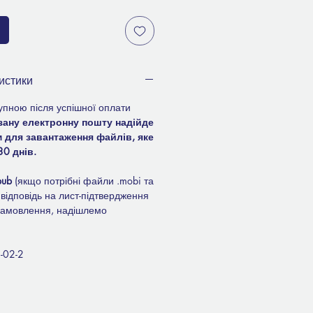
истики
упною після успішної оплати
зану електронну пошту надійде
м для завантаження файлів, яке
0 днів.
pub
(якщо потрібні файли .mobi та
відповідь на лист-підтвердження
замовлення, надішлемо
-02-2