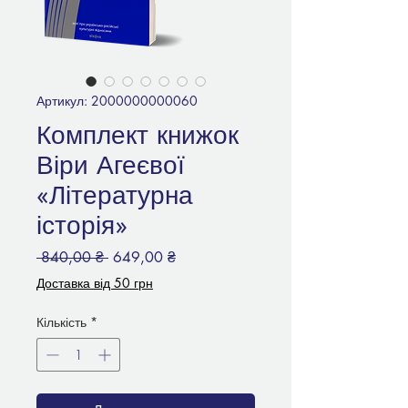
Артикул: 2000000000060
Комплект книжок
Віри Агеєвої
«Літературна
історія»
Звичайна
За
 840,00 ₴ 
649,00 ₴
ціна
розпродажем
Доставка від 50 грн
Кількість
*