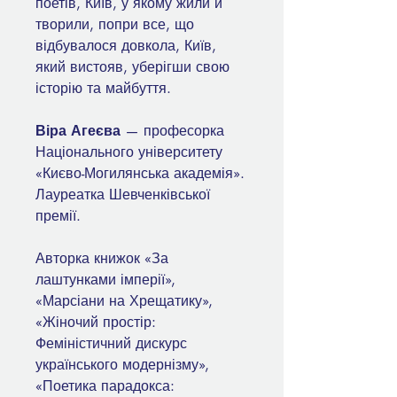
поетів, Київ, у якому жили й
творили, попри все, що
відбувалося довкола, Київ,
який вистояв, уберігши свою
історію та майбуття.
Віра Агеєва
— професорка
Національного університету
«Києво-Могилянська академія».
Лауреатка Шевченківської
премії.
Авторка книжок «За
лаштунками імперії»,
«Марсіани на Хрещатику»,
«Жіночий простір:
Феміністичний дискурс
українського модернізму»,
«Поетика парадокса: