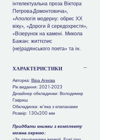
інтелектуальна проза Віктора
Петрова-Домонтовича»,
«Апологія модерну: обрис ХХ
віку», «Дороги й середохрестя»,
«Візерунок на камені. Микола
Бажан: життєпис
(не)радянського поета» та ін.
ХАРАКТЕРИСТИКИ
Авторка:
Віра Агеєва
Рік видання: 2021-2023
Дизайнер обкладинки: Володимир
Гавриш
Обкладинка: м’яка з клапанами
Розмір: 130х200 мм
Придбати книжки з комплекту
можна окремо:
«За лаштунками імперії. Есеї про