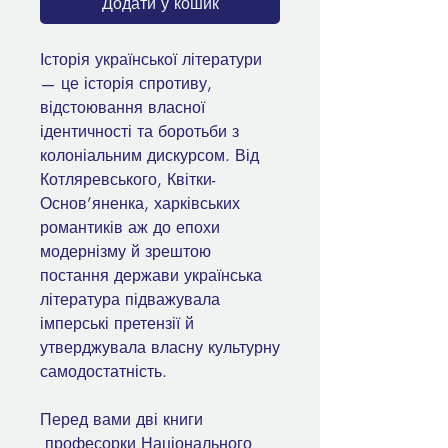
Додати у кошик
Історія української літератури
— це історія спротиву,
відстоювання власної
ідентичності та боротьби з
колоніальним дискурсом. Від
Котляревського, Квітки-
Основ’яненка, харківських
романтиків аж до епохи
модернізму й зрештою
постання держави українська
література підважувала
імперські претензії й
утверджувала власну культурну
самодостатність.
Перед вами дві книги
професорки Національного