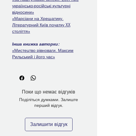
українсько-російські культурні
відносини»
«Марсіани на Хрещатику.
Літературний Київ початку XX
століття»
Інша книжка авторки:
«Мистецтво рівноваги. Максим
Рильський і його час»
Поки що немає відгуків
Поділіться думками. Залиште
перший відгук.
Залишити відгук