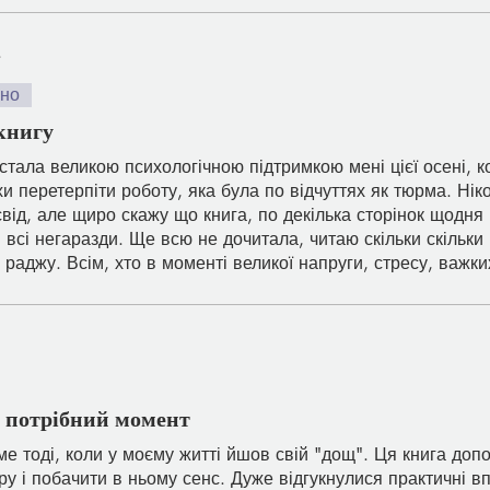
.
ено
книгу
стала великою психологічною підтримкою мені цієї осені, ко
и перетерпіти роботу, яка була по відчуттях як тюрма. Нік
від, але щиро скажу що книга, по декілька сторінок щодня
сі негаразди. Ще всю не дочитала, читаю скільки скільки
 раджу. Всім, хто в моменті великої напруги, стресу, важки
в потрібний момент
е тоді, коли у моєму житті йшов свій "дощ". Ця книга доп
ру і побачити в ньому сенс. Дуже відгукнулися практичні в