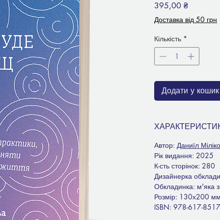
Ціна
395,00 ₴
Доставка від 50 грн
Кількість
*
Додати у кошик
ХАРАКТЕРИСТИ
Автор:
Даниїл Мілік
Рік видання: 2025
К-сть сторінок: 280
Дизайнерка обклади
Обкладинка: м'яка 
Розмір: 130х200 м
ISBN: 978-617-8517