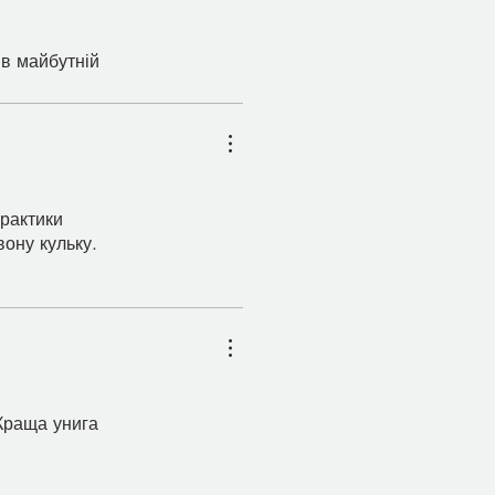
 в майбутній
Практики
вону кульку.
 Краща унига