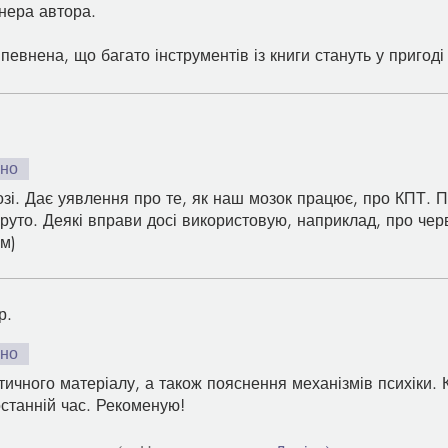
нера автора.
певнена, що багато інструментів із книги стануть у пригоді
она прийшла в той момент, коли була найбільш потрібна)
ено
зі. Дає уявлення про те, як наш мозок працює, про КПТ. 
круто. Деякі вправи досі використовую, наприклад, про чер
м)
р.
ено
ктичного матеріалу, а також пояснення механізмів психіки.
останній час. Рекоменую!