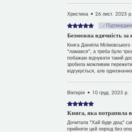
Христина
•
26 лист. 2025 р
Оцінка: 5 із 5 зірочок.
Підтвердж
Безмежна вдячність за 
Книга Даниїла Міліковського 
"ламався", а треба було трох
побажаю відчувати такий дос
зробила можливим пережити в
відгукується, але однозначно
Дякую автору!!
Вікторія
•
10 груд. 2025 р.
Оцінка: 5 із 5 зірочок.
Книга, яка потрапила 
Дочитала "Хай буде дощ" сам
прийняти цей період без опо