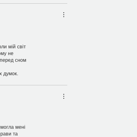
ли мій світ
ому не
 перед сном
х думок.
омогла мені
прави та