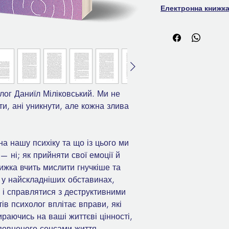
Електронна книжк
лог Даниїл Міліковський. Ми не
и, ані уникнути, але кожна злива
а нашу психіку та що із цього ми
 ні; як прийняти свої емоції й
ижка вчить мислити гнучкіше та
ь у найскладніших обставинах,
ь і справлятися з деструктивними
тів психолог вплітає вправи, які
раючись на ваші життєві цінності,
аповненого сенсами життя.