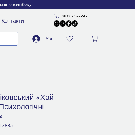
льного кешбеку
+38 067 599-56-77
Контакти
Увійти
іковський «Хай
Психологічні
»
517885