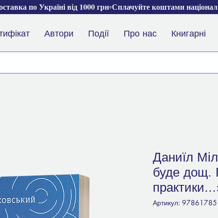
ставка по Україні від 1000 грн▫️Сплачуйте коштами націона
тифікат
Автори
Події
Про нас
Книгарні
Даниїл Міл
буде дощ. 
практики...
Артикул: 9786178