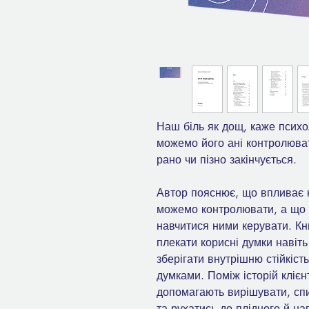
Наш біль як дощ, каже психо
можемо його ані контролюват
рано чи пізно закінчується.
Автор пояснює, що впливає н
можемо контролювати, а що —
навчитися ними керувати. Кн
плекати корисні думки навіт
зберігати внутрішню стійкіст
думками. Поміж історій клієн
допомагають вирішувати, спи
та рухатись до плідного й н