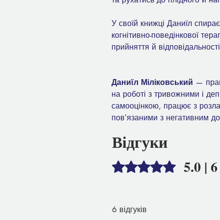
У своїй книжці Даниїл спирає
когнітивно-поведінкової терапі
прийняття й відповідальності
Даниїл Міліковський
— прак
на роботі з тривожними і д
самооцінкою, працює з розла
повʼязаними з негативним до
Відгуки
5.0 | 
Оцінка: 5 із 5 зірочок.
6 відгуків