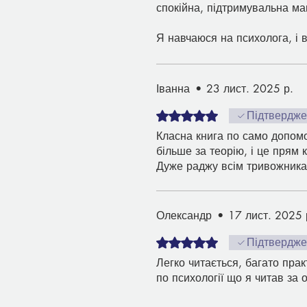
спокійна, підтримувальна ма
Я навчаюся на психолога, і в
роботі з клієнтами.
Щиро вдячна за цю роботу, в
Іванна
•
23 лист. 2025 р.
Оцінка: 5 із 5 зірочок.
Підтвердж
Класна книга по само допомо
більше за теорію, і це прям 
Дуже раджу всім тривожника
Олександр
•
17 лист. 2025 
Оцінка: 5 із 5 зірочок.
Підтвердж
Легко читається, багато пра
по психології що я читав за 