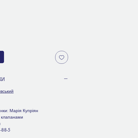
КИ
овський
нки: Марія Купріян
з клапанами
м
-88-5