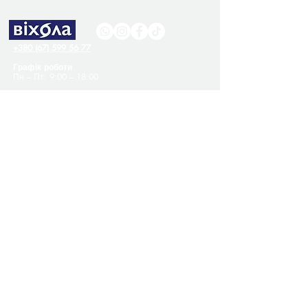
+380 (67) 599 56 77
Графік роботи
Пн – Пт: 9:00 – 18:00
publishinghouse@vikhola.com
Україна, м. Київ
Офіційний дистриб'ютор —
ТОВ «Своя книга»
vikholasales@vikhola.com
Покупцям
Контакти
Про нас
Оплата й доставка
Публічна оферта
Політика конфіденційності
Програма лояльності
Співпраця