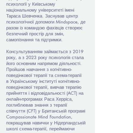
психології у Київському
національному університеті імені
Тараса Шевченка. Заснував центр
психологічної допомоги Mindspace, де
разом із командою фахівців створює
безпечний простір для змін,
самопізнання та підтримки.
Консультуванням займається з 2019
року, а з 2023 року психологія стала
його основним напрямом діяльності.
Пройшов навчання з когнітивно-
поведінкової терапії та схема-терапії
в Українському інституті когнітивно-
поведінкової терапії, вивчав терапію
прийняття і відповідальності (ACT) на
онлайн-програмах Раса Херріса,
поглиблював знання з терапії
співчуття (CFT) у Британській програмі
Compassionate Mind Foundation,
покращував навички у Нідерландській
школі схема-терапії, переймаючи