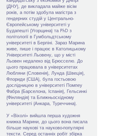
кандидатську з економіки у Дніпрі
(ДНУ), де викладала майже вісім
років, а потім здобула магістра з
гендерних студій у Центрально-
Європейському університеті у
Будапешті (Угорщина) та PhD з
політології в Гумбольдтському
університеті в Берліні. Зараз Марина
живе, пише і працює в Католицькому
Університеті Льовену, що у місті
Льовен недалеко від Брюсселю. До
цього працювала в університетах
Любляни (Словенія), Лунда (Швеція),
Флориди (США), була гостьовою
дослідницею в університеті Помпеу
Фабра (Барселона, Іспанія), Гельсинкі
(Фінляндія) та Ближньосхідному
університеті (Анкара, Туреччина).
У «Віхолі» вийшла перша художня
книжка Марини, до цього вона писала
більше наукові та науково-популярні
тексти. Серед останніх робіт збірка