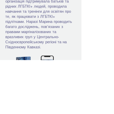
організація підтримувала батьків та
рідних ЛГБТКІ+ людей, проводила
навчання та тренінги для освітян про
те, як працювати з ЛГБТКІ+
підлітками. Наразі Марина проводить
багато досліджень, пов’язаних з
правами маргіналізованих та
вразливих груп у Центрально-
Східноєвропейському регіоні та на
Південному Кавказі.
+380 (67) 599 56 77
Графік роботи
Пн – Пт: 9:00 – 18:00