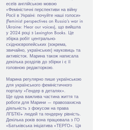
есеїв англійською мовою
«Феміністичні перспективи на війну
Росії в Україні: почуйте наші голоси»
(Feminist perspectives on Russia’s war in
Ukraine: Hear our voices), що вийшла
у 2024 році з Lexington Books. Це
збірка робіт центрально-
східноєвропейських (зокрема,
звичайно, українських) науковиць та
активісток. Марина також написала
декілька розділів до збірки і є її
головною редакторкою.
Марина регулярно пише українською
для українського феміністичного
порталу «Гендер в деталях».
Ще одна важлива частина життя та
роботи для Марини — правозахисна
діяльність з фокусом на права
ЛГБТКІ+ людей та гендерну рівність.
Декілька років вона працювала з ГО
«Батьківська ініціатива «ТЕРГО». Ця