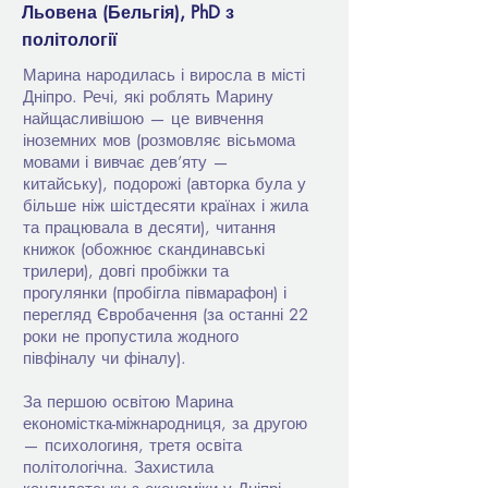
Льовена (Бельгія), PhD з
політології
Марина народилась і виросла в місті
Дніпро. Речі, які роблять Марину
найщасливішою — це вивчення
іноземних мов (розмовляє вісьмома
мовами і вивчає дев’яту —
китайську), подорожі (авторка була у
більше ніж шістдесяти країнах і жила
та працювала в десяти), читання
книжок (обожнює скандинавські
трилери), довгі пробіжки та
прогулянки (пробігла півмарафон) і
перегляд Євробачення (за останні 22
роки не пропустила жодного
півфіналу чи фіналу).
За першою освітою Марина
економістка-міжнародниця, за другою
— психологиня, третя освіта
політологічна. Захистила