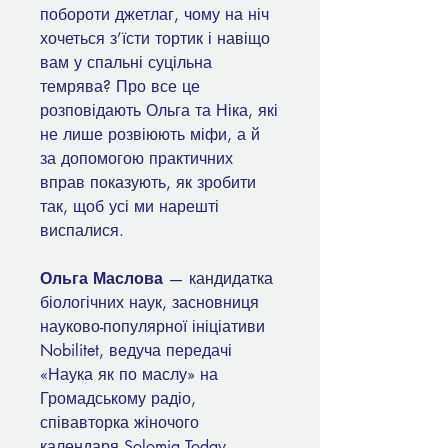
побороти джетлаг, чому на ніч
хочеться з’їсти тортик і навіщо
вам у спальні суцільна
темрява? Про все це
розповідають Ольга та Ніка, які
не лише розвіюють міфи, а й
за допомогою практичних
вправ показують, як зробити
так, щоб усі ми нарешті
виспалися.
Ольга Маслова
— кандидатка
біологічних наук, засновниця
науково-популярної ініціативи
Nobilitet, ведуча передачі
«Наука як по маслу» на
Громадському радіо,
співавторка жіночого
календаря Solomia Today,