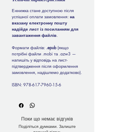
Е-книжка стане доступною після
успішної оплати замовлення:
на
вказану електронну пошту
надійде лист із посиланням для
завантаження файлів
.
Формати файлів:
.epub
(якщо
потрібні файли .mobi та .azw3 —
напишіть у відповідь на лист-
підтвердження після оформлення
замовлення, надішлемо додатково).
ISBN: 978-617-7960-15-6
Поки що немає відгуків
Поділіться думками. Залиште
перший відгук.