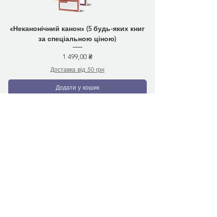
«Неканонічний канон» (5 будь-яких книг
за спеціальною ціною)
Ціна
1 499,00 ₴
Доставка від 50 грн
Додати у кошик
Вам може сподобатись
Передзамовлення
Передзамовлення