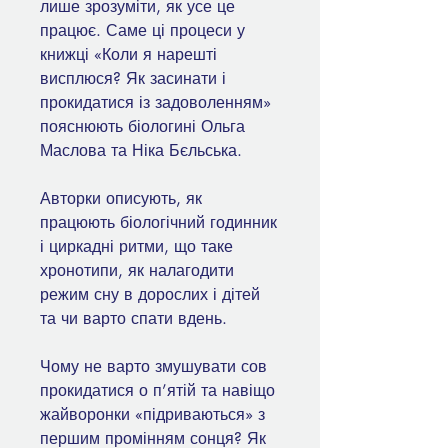
лише зрозуміти, як усе це
працює. Саме ці процеси у
книжці «Коли я нарешті
висплюся? Як засинати і
прокидатися із задоволенням»
пояснюють біологині Ольга
Маслова та Ніка Бєльська.
Авторки описують, як
працюють біологічний годинник
і цир­кадні ритми, що таке
хронотипи, як налагодити
режим сну в дорослих і дітей
та чи варто спати вдень.
Чому не варто змушувати сов
прокидатися о п’ятій та навіщо
жайворонки «підриваються» з
першим промінням сонця? Як