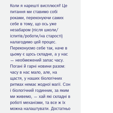
Коли я нарешті висплюся? Це
питання ми ставимо собі
роками, переконуючи самих
себе в тому, що ось уже
незабаром ­(після школи/
іспитів/роботи/на старості)
налагодимо цей процес.
Переконуємо себе так, наче в
цьому є щось складне, а у нас
— необмежений запас часу.
Погані й гарні новини разом:
часу в нас мало, але, на
щастя, у наших біологічних
ритмах немає жодної магії. Сон
і біологічний годинник, за яким
ми живемо, — хай які складні в
роботі механізми, та все ж їх
можна налаштувати. Достатньо