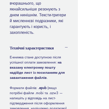
вчорашнього, що
якнайсильніше резонують з
днем нинішнім. Тексти-тригери
й мисленнєві подразники, які
гарантують і користь, і
захопленість.
Технічні характеристики
Е-книжка стане доступною після
успішної оплати замовлення:
на
вказану електронну пошту
надійде лист із посиланням для
завантаження файлів
.
Формати файлів:
.epub
(якщо
потрібні файли .mobi та .azw3 —
напишіть у відповідь на лист-
підтвердження після оформлення
замовлення, надішлемо додатково).