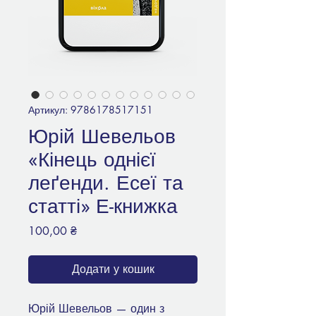
Артикул: 9786178517151
Юрій Шевельов
«Кінець однієї
леґенди. Есеї та
статті» Е-книжка
Ціна
100,00 ₴
Додати у кошик
Юрій Шевельов — один з