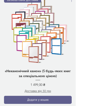
«Неканонічний канон» (5 будь-яких книг
за спеціальною ціною)
Ціна
1 499,00 ₴
Доставка від 50 грн
Додати у кошик