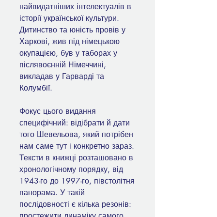
найвидатніших інтелектуалів в
історії української культури.
Дитинство та юність провів у
Харкові, жив під німецькою
окупацією, був у таборах у
післявоєнній Німеччині,
викладав у Гарварді та
Колумбії.
Фокус цього видання
специфічний: відібрати й дати
того Шевельова, який потрібен
нам саме тут і конкретно зараз.
Тексти в книжці розташовано в
хронологічному порядку, від
1943-го до 1997-го, півстолітня
панорама. У такій
послідовності є кілька резонів:
простежити динаміку самого