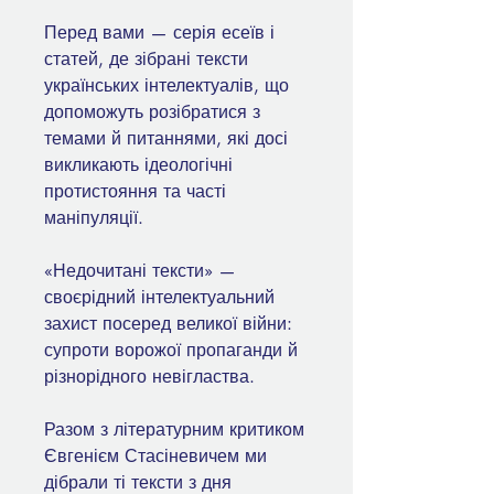
Перед вами — серія есеїв і
статей, де зібрані тексти
українських інтелектуалів, що
допоможуть розібратися з
темами й питаннями, які досі
викликають ідеологічні
протистояння та часті
маніпуляції.
«Недочитані тексти» —
своєрідний інтелектуальний
захист посеред великої війни:
супроти ворожої пропаганди й
різнорідного невігластва.
Разом з літературним критиком
Євгенієм Стасіневичем ми
дібрали ті тексти з дня