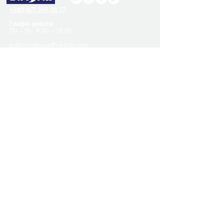
+380 (67) 599 56 77
Графік роботи
Пн – Пт: 9:00 – 18:00
publishinghouse@vikhola.com
Україна, м. Київ
Офіційний дистриб'ютор —
ТОВ «Своя книга»
vikholasales@vikhola.com
Покупцям
Контакти
Про нас
Оплата й доставка
Публічна оферта
Політика конфіденційності
Програма лояльності
Співпраця
Надіслати рукопис
Вакансії