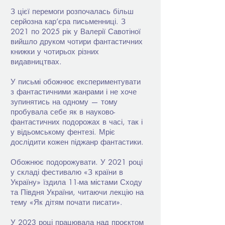
З цієї перемоги розпочалась більш
серйозна кар’єра письменниці. З
2021 по 2025 рік у Валерії Савотіної
вийшло друком чотири фантастичних
книжки у чотирьох різних
видавництвах.
У письмі обожнює експериментувати
з фантастичними жанрами і не хоче
зупинятись на одному — тому
пробувала себе як в науково-
фантастичних подорожах в часі, так і
у відьомському фентезі. Мріє
дослідити кожен піджанр фантастики.
Обожнює подорожувати. У 2021 році
у складі фестивалю «З країни в
Україну» їздила 11-ма містами Сходу
та Півдня України, читаючи лекцію на
тему «Як дітям почати писати».
У 2023 році працювала над проєктом