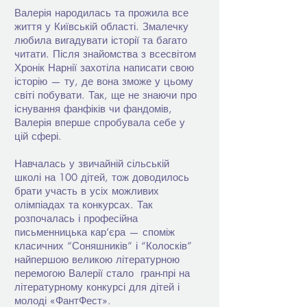
Валерія народилась та прожила все
життя у Київській області. Змалечку
любила вигадувати історії та багато
читати. Після знайомства з всесвітом
Хронік Нарнії захотіла написати свою
історію — ту, де вона зможе у цьому
світі побувати. Так, ще не знаючи про
існування фанфіків чи фандомів,
Валерія вперше спробувала себе у
цій сфері.
Навчалась у звичайній сільській
школі на 100 дітей, тож доводилось
брати участь в усіх можливих
олімпіадах та конкурсах. Так
розпочалась і професійна
письменницька кар’єра — споміж
класичних “Соняшників” і “Колосків”
найпершою великою літературною
перемогою Валерії стало гран-прі на
літературному конкурсі для дітей і
молоді «ФантФест».