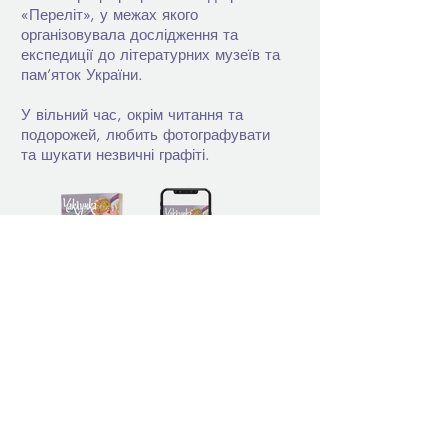
«Переліт», у межах якого
організовувала дослідження та
експедиції до літературних музеїв та
пам’яток України.
У вільний час, окрім читання та
подорожей, любить фотографувати
та шукати незвичні графіті.
+380 (67) 599 56 77
Графік роботи
Пн – Пт: 9:00 – 18:00
publishinghouse@vikhola.com