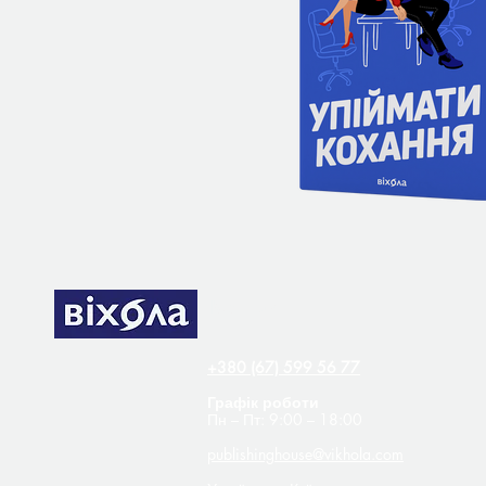
Контакти
+380 (67) 599 56 77
Графік роботи
Пн – Пт: 9:00 – 18:00
publishinghouse@vikhola.com