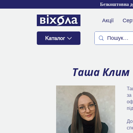
Безкоштовна до
Акції
Сер
Каталог
Таша Клим
Та
за
оф
пі
До
сп