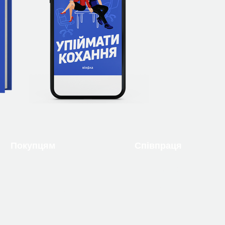
Покупцям
Співпраця
Надіслати рукопис
Про нас
Вакансії
Оплата й доставка
Бібліотекам
Публічна оферта