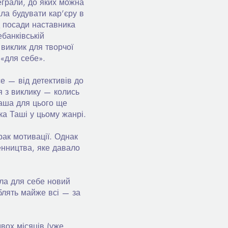
еграли, до яких можна
ла будувати кар’єру в
д посади наставника
банківській
виклик для творчої
 «для себе».
е — від детективів до
я з виклику — колись
Таша для цього ще
а Таші у цьому жанрі.
ак мотивації. Однак
енництва, яке давало
ила для себе новий
лять майже всі — за
вох місяців (уже