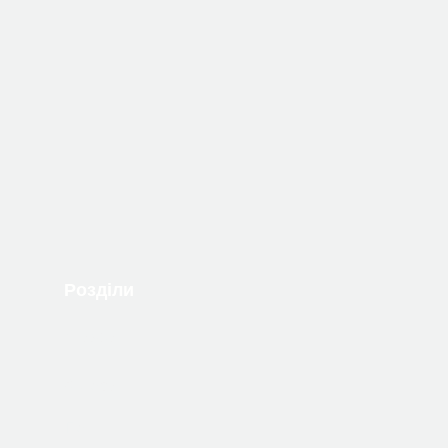
Розділи
Книжки
Автори
Події