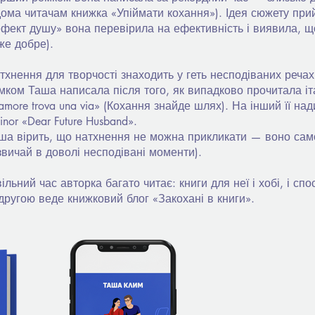
дома читачам книжка «Упіймати кохання»). Ідея сюжету при
ефект душу» вона перевірила на ефективність і виявила, щ
же добре).
тхнення для творчості знаходить у геть несподіваних реча
мком Таша написала після того, як випадково прочитала іт
`amore trova una via» (Кохання знайде шлях). На інший її н
ainor «Dear Future Husband».
ша вірить, що натхнення не можна прикликати — воно само
звичай в доволі несподівані моменти).
вільний час авторка багато читає: книги для неї і хобі, і спо
другою веде книжковий блог «Закохані в книги».