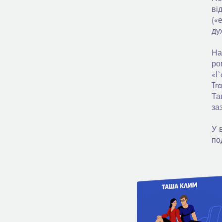
ві
(«
ду
На
ро
«l
Tr
Та
за
У 
по