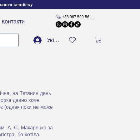
льного кешбеку
+38 067 599-56-77
Контакти
Увійти
ічня, на Тетянин день
торка давно хоче
ує (однак поки не може
м. А. С. Макаренко за
істра, бо хотіла