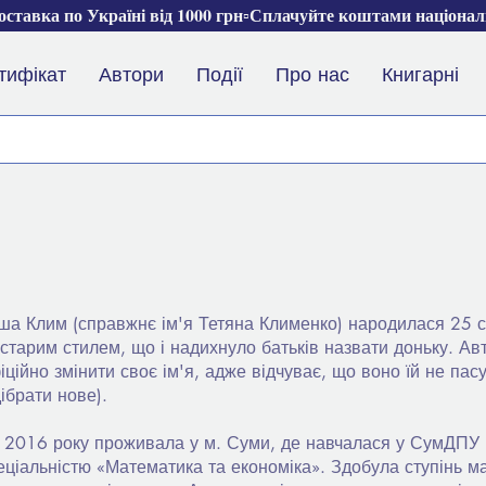
ставка по Україні від 1000 грн▫️Сплачуйте коштами націона
тифікат
Автори
Події
Про нас
Книгарні
ша Клим (справжнє ім'я Тетяна Клименко) народилася 25 с
 старим стилем, що і надихнуло батьків назвати доньку. Ав
іційно змінити своє ім'я, адже відчуває, що воно їй не пас
дібрати нове).
 2016 року проживала у м. Суми, де навчалася у СумДПУ і
еціальністю «Математика та економіка». Здобула ступінь маг