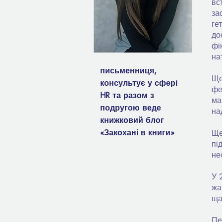
вс
за
ге
до
фі
на
письменниця,
Ще
консультує у сфері
фе
HR та разом з
ма
подругою веде
на
книжковий блог
«Закохані в книги»
Ще
пі
не
У 
жа
ща
Пе