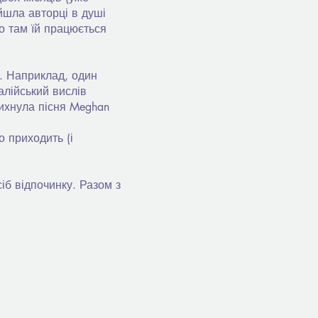
йшла авторці в душі
о там їй працюється
х. Наприклад, один
алійський вислів
адихнула пісня Meghan
 приходить (і
сіб відпочинку. Разом з