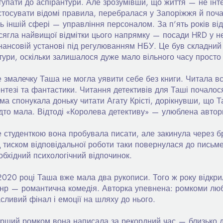
тупати до аспірантури. Але зрозумівши, що життя — не інт
стосувати відомі правила, перебралася у Запоріжжя й поча
ть іншій сфері — управління персоналом. За п’ять років ві
сягла найвищої відмітки цього напрямку — посади HRD у не
нансовій установі під регулюванням НБУ. Це був складний 
тури, оскільки залишалося дуже мало вільного часу просто
 змалечку Таша не могла уявити себе без книги. Читала вс
нтезі та фантастики. Читання детективів для Таші почалос
ма спонукала доньку читати Агату Крісті, дорікнувши, що 
дто мала. Відтоді «Королева детективу» — улюблена авторк
 студенткою вона пробувала писати, але закинула через бр
д тиском відповідальної роботи таки повернулася до письм
обхідний психологічний відпочинок.
2020 році Таша вже мала два рукописи. Того ж року відкр
нр — романтична комедія. Авторка упевнена: ромкоми люб
сливий фінал і емоції на шляху до нього.
рший ромком вона написала за рекордний час — близько д