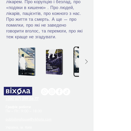
лікарем. Про корупцію і безлад, про
«подяки в кишеню» . Про людей,
лікарів, пацієнтів, про кожного з нас.
Про життя та смерть. А ще — про
помилки, про які не заведено
говорити вголос, та перемоги, про які
теж краще не згадувати.
+380 (67) 599 56 77
Графік роботи
Пн – Пт: 9:00 – 18:00
publishinghouse@vikhola.com
Україна, м. Київ