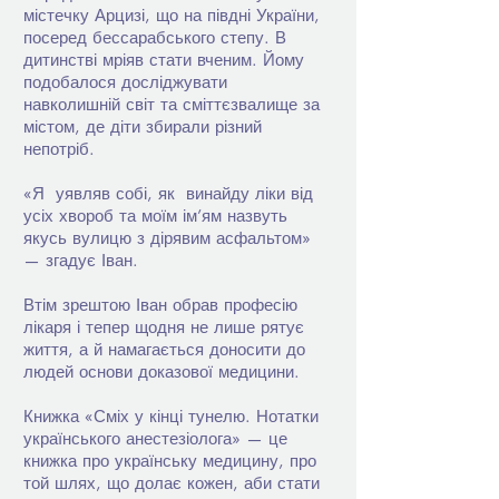
містечку Арцизі, що на півдні України,
посеред бессарабського степу. В
дитинстві мріяв стати вченим. Йому
подобалося досліджувати
навколишній світ та сміттєзвалище за
містом, де діти збирали різний
непотріб.
«Я уявляв собі, як винайду ліки від
усіх хвороб та моїм ім’ям назвуть
якусь вулицю з дірявим асфальтом»
— згадує Іван.
Втім зрештою Іван обрав професію
лікаря і тепер щодня не лише рятує
життя, а й намагається доносити до
людей основи доказової медицини.
Книжка «Сміх у кінці тунелю. Нотатки
українського анестезіолога» — це
книжка про українську медицину, про
той шлях, що долає кожен, аби стати