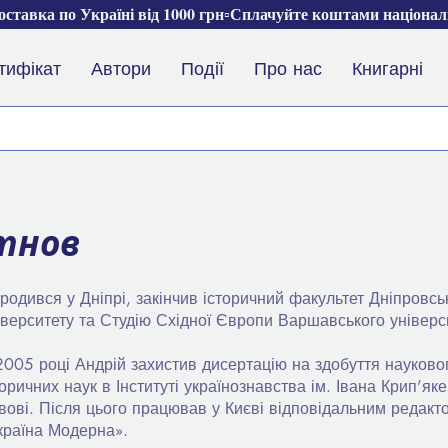
ставка по Україні від 1000 грн▫️Сплачуйте коштами націона
тифікат
Автори
Події
Про нас
Книгарні
тнов
родився у Дніпрі, закінчив історичний факультет Дніпровсь
іверситету та Студію Східної Європи Варшавського універс
2005 році Андрій захистив дисертацію на здобуття науково
торичних наук в Інституті українознавства ім. Івана Крип’я
вові. Після цього працював у Києві відповідальним редакт
країна Модерна».