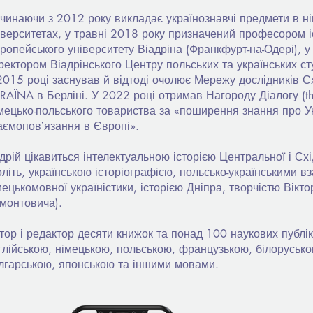
чинаючи з 2012 року викладає українознавчі предмети в н
іверситетах, у травні 2018 року призначений професором іс
ропейського університету Віадріна (Франкфурт-на-Одері), 
ректором Віадрінського Центру польських та українських сту
2015 році заснував й відтоді очолює Мережу дослідників 
RAЇNA в Берліні. У 2022 році отримав Нагороду Діалогу (th
мецько-польського товариства за «поширення знання про Укр
аємоповʼязання в Європі».
дрій цікавиться інтелектуальною історією Центральної і Сх
оліть, українською історіографією, польсько-українськими в
мецькомовної україністики, історією Дніпра, творчістю Вікт
монтовича).
тор і редактор десяти книжок та понад 100 наукових публік
глійською, німецькою, польською, французькою, білорусько
лгарською, японською та іншими мовами.