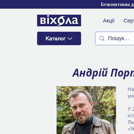
Безкоштовна до
Акції
Сер
Каталог
Андрій Пор
На
ун
У 
іс
Ль
«У