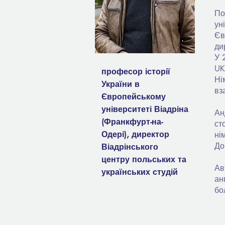
По
ун
Єв
ди
У 
UK
професор історії
Ні
України в
вз
Європейському
університеті Віадріна
Ан
(Франкфурт-на-
ст
Одері), директор
ні
До
Віадрінського
центру польських та
Ав
українських студій
ан
бо