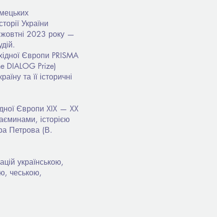
імецьких
торії України
у жовтні 2023 року —
дій.
Східної Європи PRISMA
e DIALOG Prize)
аїну та її історичні
ідної Європи XIX — XX
заєминами, історією
ора Петрова (В.
ацій українською,
ю, чеською,