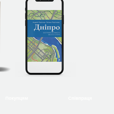
Покупцям
Співпраця
Надіслати рукопис
Про нас