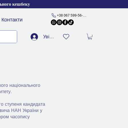
льного кешбеку
+38 067 599-56-77
Контакти
Увійти
кого національного
итету.
го ступеня кандидата
кевича НАН України у
ором часопису