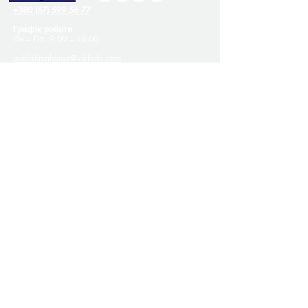
+380 (67) 599 56 77
Графік роботи
Пн – Пт: 9:00 – 18:00
publishinghouse@vikhola.com
Україна, м. Київ
Офіційний дистриб'ютор —
ТОВ «Своя книга»
vikholasales@vikhola.com
Покупцям
Контакти
Про нас
Оплата й доставка
Публічна оферта
Політика конфіденційності
Програма лояльності
Співпраця
Надіслати рукопис
Вакансії