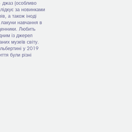
— джаз (особливо
слідкує за новинками
ів, а також іноді
 лакуни навчання в
денники. Любить
дним із джерел
них музеїв світу.
льбертині у 2019
ття були різні