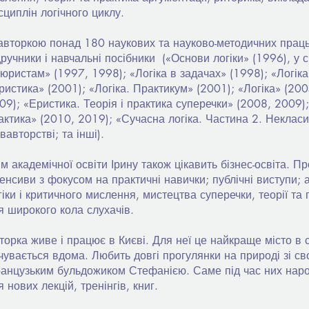
сциплін логічного циклу.
авторкою понад 180 наукових та науково-методичних праць
дручники і навчальні посібники («Основи логіки» (1996), у с
юристам» (1997, 1998); «Логіка в задачах» (1998); «Логіка
ристика» (2001); «Логіка. Практикум» (2001); «Логіка» (200
09); «Еристика. Теорія і практика суперечки» (2008, 2009); 
актика» (2010, 2019); «Сучасна логіка. Частина 2. Некласич
івавторстві; та інші).
ім академічної освіти Ірину також цікавить бізнес-освіта. Пр
тенсиви з фокусом на практичні навички; публічні виступи; а
гіки і критичного мислення, мистецтва суперечки, теорії та 
я широкого кола слухачів.
торка живе і працює в Києві. Для неї це найкраще місто в с
чувається вдома. Любить довгі прогулянки на природі зі 
анцузьким бульдожиком Стефанією. Саме під час них народ
я нових лекцій, тренінгів, книг.