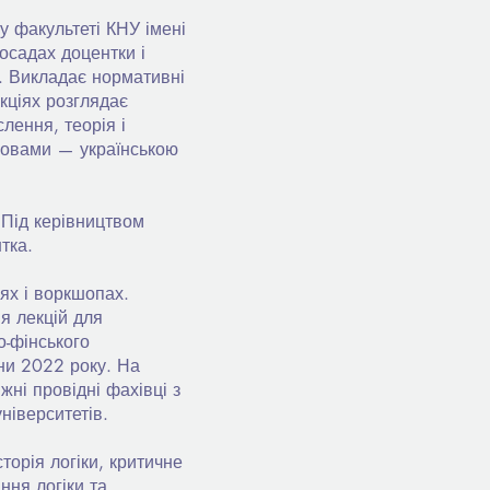
у факультеті КНУ імені
осадах доцентки і
. Викладає нормативні
екціях розглядає
лення, теорія і
 мовами — українською
 Під керівництвом
тка.
ях і воркшопах.
я лекцій для
о-фінського
ни 2022 року. На
іжні провідні фахівці з
університетів.
торія логіки, критичне
ння логіки та