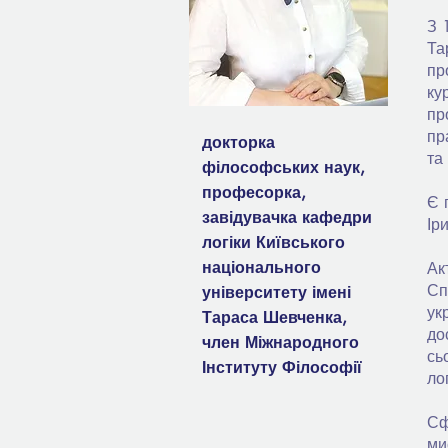
З 
Та
пр
ку
пр
пр
докторка
та
філософських наук,
професорка,
Є 
завідувачка кафедри
Ір
логіки Київського
національного
Ак
Сп
університету імені
ук
Тараса Шевченка,
до
член Міжнародного
сь
Інституту Філософії
ло
Сф
ми