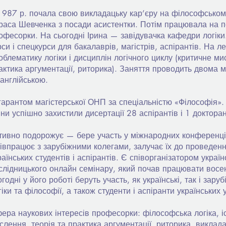
1987 р. почала свою викладацьку кар’єру на філософськом
раса Шевченка з посади асистентки. Потім працювала на п
офесорки. На сьогодні Ірина — завідувачка кафедри логіки
рси і спецкурси для бакалаврів, магістрів, аспірантів. На л
облематику логіки і дисциплін логічного циклу (критичне мис
актика аргументації, риторика). Заняття проводить двома
 англійською.
гарантом магістерської ОНП за спеціальністю «Філософія».
ини успішно захистили дисертації 28 аспірантів і 1 докторан
тивно подорожує — бере участь у міжнародних конференці
івпрацює з зарубіжними колегами, залучає їх до проведенн
раїнських студентів і аспірантів. Є співорганізатором україн
слідницького онлайн семінару, який почав працювати восе
огодні у його роботі беруть участь, як українські, так і заруб
гіки та філософії, а також студенти і аспіранти українських 
ера наукових інтересів професорки: філософська логіка, іс
слення, теорія та практика аргументації, риторика, виклада