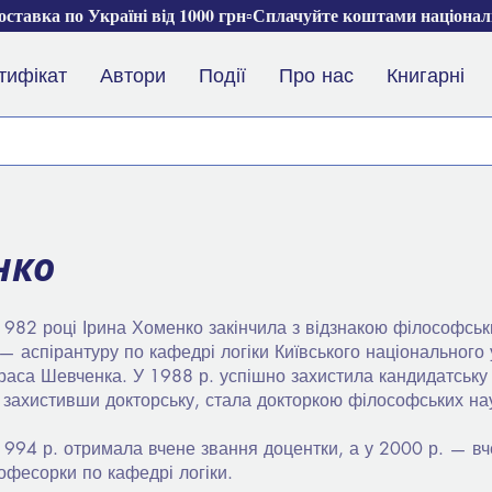
ставка по Україні від 1000 грн▫️Сплачуйте коштами націона
тифікат
Автори
Події
Про нас
Книгарні
нко
1982 році Ірина Хоменко закінчила з відзнакою філософськ
 — аспірантуру по кафедрі логіки Київського національного 
раса Шевченка. У 1988 р. успішно захистила кандидатську
, захистивши докторську, стала докторкою філософських на
1994 р. отримала вчене звання доцентки, а у 2000 р. — в
офесорки по кафедрі логіки.