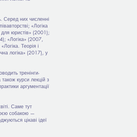
. Серед них численні
півавторстві; «Логіка
 для юристів» (2001);
4); «Логіка» (2007,
«Логіка. Теорія і
на логіка» (2017), у
оводить тренінги-
 також курси лекцій з
практики аргументації
віті. Саме тут
своєю собакою —
жуються цікаві ідеї