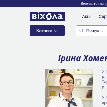
Безкоштовна до
Акції
Сер
Каталог
Ірина Хоме
У 
р.
Та
р.
У 
пр