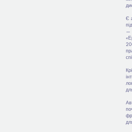
ди
Є 
пі
— 
«Е
20
пр
сп
Кр
ін
ло
дл
Ав
по
фр
дл