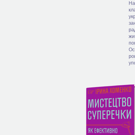
На
кл
ук
за
ра
жи
по
Ос
ро
уп