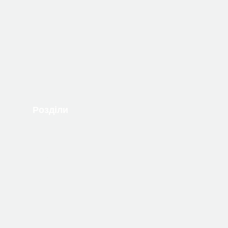
Розділи
Книжки
Автори
Події
Подарункові сертифікати