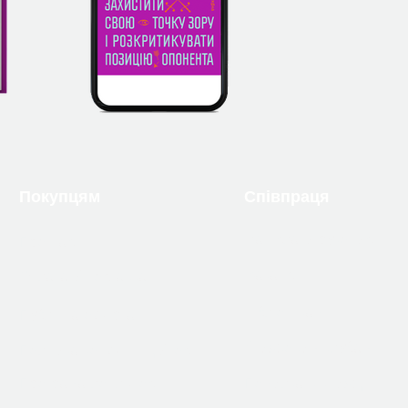
Покупцям
Співпраця
Надіслати рукопис
Про нас
Вакансії
Оплата й доставка
Бібліотекам
Публічна оферта
Книжковим клубам
Політика конфіденційності
Програма лояльності
Помилка в книжці