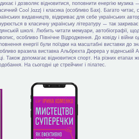
дихає і дозволяє відновитися, поповнити енергію музика 
асичний Cool Jazz) і класика (особливо Бах). Багато читає, 
раїнських видавництв, відкриває для себе українських автор
нурюється в класичну українську літературу — так закриває
дянській школі. Любить читати мемуари, автобіографії, що
вопис, особливо Північне Відродження. До ковіду і війни о
повнення енергії були поїздки на масштабні виставки до зна
обливо вразила виставка Альбрехта Дюрера у віденській А
ці. Також допомагає відновитися спорт. На різних етапах жи
одобання. На сьогодні це стрейчинг і пілатес.