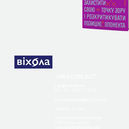
Контакти
+380 (67) 599 56 77
Графік роботи
Пн – Пт: 9:00 – 18:00
publishinghouse@vikhola.com
Україна, м. Київ
Офіційний дистриб'ютор —
ТОВ «Своя книга»
vikholasales@vikhola.com