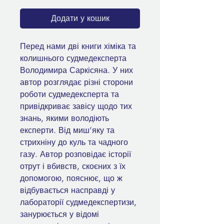
Додати у кошик
Перед нами дві книги хіміка та
колишнього судмедексперта
Володимира Саркісяна. У них
автор розглядає різні сторони
роботи судмедексперта та
привідкриває завісу щодо тих
знань, якими володіють
експерти. Від миш’яку та
стрихніну до куль та чадного
газу. Автор розповідає історії
отрут і вбивств, скоєних з їх
допомогою, пояснює, що ж
відбувається насправді у
лабораторії судмедекспертизи,
занурюється у відомі