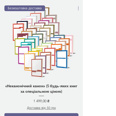
Безкоштовна доставка
Безкоштовна доставка
«Неканонічний канон» (5 будь-яких книг
за спеціальною ціною)
Ціна
1 499,00 ₴
Доставка від 50 грн