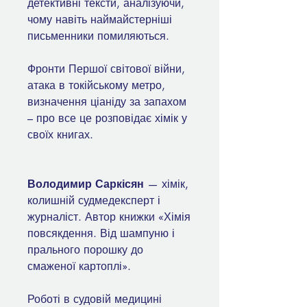
детективні тексти, аналізуючи,
чому навіть наймайстерніші
письменники помиляються.
Фронти Першої світової війни,
атака в токійському метро,
визначення ціаніду за запахом
– про все це розповідає хімік у
своїх книгах.
Володимир Саркісян
— хімік,
колишній судмедексперт і
журналіст. Автор книжки «Хімія
повсякдення. Від шампуню і
прального порошку до
смаженої картоплі».
Роботі в судовій медицині