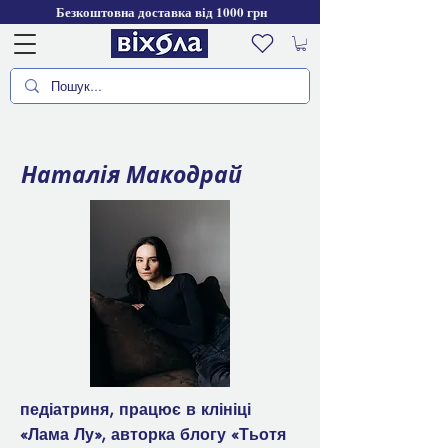
Безкоштовна доставка від 1000 грн
Наталія Макодрай
педіатриня, працює в клініці
«Лама Лу», авторка блогу «Тьотя