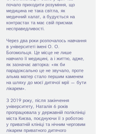
почало приходити розуміння, що
медицина не така світла, як
медичний халат, а будується на
контрастах та має свій присмак
несправедливості.
Через два роки розпочалось навчання
в університеті імені О. О.
Богомольця. Це місце не лише
навчило її медицині, а і життю, адже,
як зазначає авторка: «як би
парадоксально це не звучало, проте
альма матер стало першим каменем
на шляху до моєї дитячої мрії — бути
лікарем».
З 2019 року, після закінчення
університету, Наталія 6 років
пропрацювала у державній поліклініці
міста Києва, поєднуючи її з роботою
у приватній клініці та нічним черговим
лікарем приватного дитячого