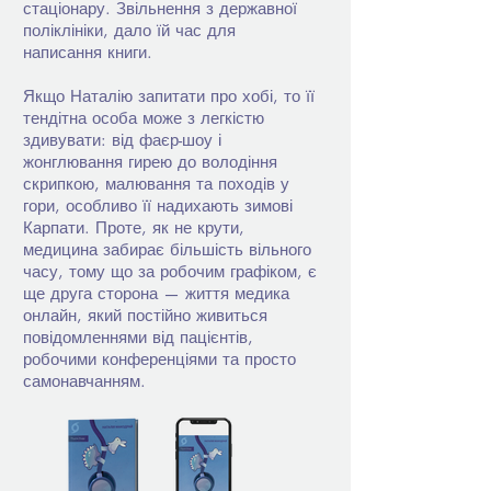
стаціонару. Звільнення з державної
поліклініки, дало їй час для
написання книги.
Якщо Наталію запитати про хобі, то її
тендітна особа може з легкістю
здивувати: від фаєр-шоу і
жонглювання гирею до володіння
скрипкою, малювання та походів у
гори, особливо її надихають зимові
Карпати. Проте, як не крути,
медицина забирає більшість вільного
часу, тому що за робочим графіком, є
ще друга сторона — життя медика
онлайн, який постійно живиться
повідомленнями від пацієнтів,
робочими конференціями та просто
самонавчанням.