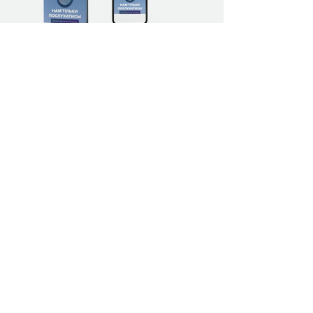
+380 (67) 599 56 77
Графік роботи
Пн – Пт: 9:00 – 18:00
publishinghouse@vikhola.com
Україна, м. Київ
Офіційний дистриб'ютор —
ТОВ «Своя книга»
vikholasales@vikhola.com
Покупцям
Контакти
Про нас
Оплата й доставка
Публічна оферта
Політика конфіденційності