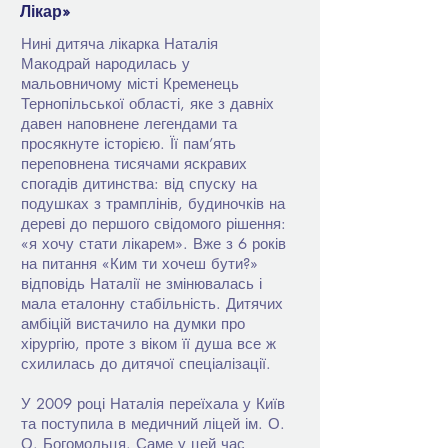
Лікар»
Нині дитяча лікарка Наталія
Макодрай народилась у
мальовничому місті Кременець
Тернопільської області, яке з давніх
давен наповнене легендами та
просякнуте історією. Її пам’ять
переповнена тисячами яскравих
спогадів дитинства: від спуску на
подушках з трамплінів, будиночків на
дереві до першого свідомого рішення:
«я хочу стати лікарем». Вже з 6 років
на питання «Ким ти хочеш бути?»
відповідь Наталії не змінювалась і
мала еталонну стабільність. Дитячих
амбіцій вистачило на думки про
хірургію, проте з віком її душа все ж
схилилась до дитячої спеціалізації.
У 2009 році Наталія переїхала у Київ
та поступила в медичний ліцей ім. О.
О. Богомольця. Саме у цей час